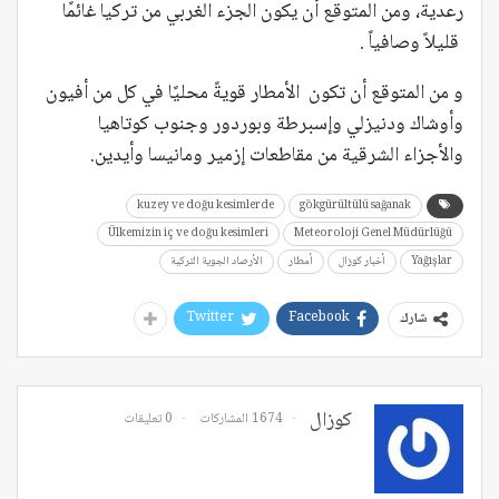
رعدية، ومن المتوقع أن يكون الجزء الغربي من تركيا غائمًا
قليلاً وصافياً .
و من المتوقع أن تكون الأمطار قويةً محليًا في كل من أفيون
وأوشاك ودنيزلي وإسبرطة وبوردور وجنوب كوتاهيا
والأجزاء الشرقية من مقاطعات إزمير ومانيسا وأيدين.
kuzey ve doğu kesimlerde
gökgürültülü sağanak
Ülkemizin iç ve doğu kesimleri
Meteoroloji Genel Müdürlüğü
Yağışlar
أخبار كوزال
أمطار
الأرصاد الجوية التركية
Twitter
Facebook
شارك
كوزال
1674 المشاركات
0 تعليقات