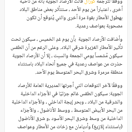
ووفقاً لترجمة
كوزال
قالت الأرصاد الجوية بأنه من ناحية
أخرى ، اعتباراً من يوم الأحد ، ستتأثر بعض مناطق البلاد
بهطول الأمطار بقوة مرة أخرى والتي يُتوقع أن تكون
مصحوبة بعواصف رعدية.
وأضافت الأرصاد الجوية بأن يوم غدٍ الخميس ، سيكون تحت
تأثير الأمطار الغزيرة شرقي البلاد. وعلى الرغم من أن الطقس
سيكون مُشمساً يومي الجمعة والسبت ، إلا أن الأرصاد الجوية
حذرت من عواصف رعدية في جميع أنحاء البلاد باستثناء
منطقة مرمرة وشرق البحر المتوسط ​​يوم الأحد.
ووفقًا لآخر التوقعات التي أجرتها المديرية العامة للأرصاد
الجوية: سيكون الطقس غائم جزئيًا في الأجزاء الداخلية
والشرقية من البلاد ، وبحر إيجة الداخلي ، والأجزاء الداخلية
من البحر الأبيض المتوسط ​​، ووسط الأناضول ، والأجزاء
الداخلية من وسط وشرق البحر الأسود ،و شرق الأناضول
(باستثناء إلازيغ) وأديامان مع زخات من الأمطار وعواصف