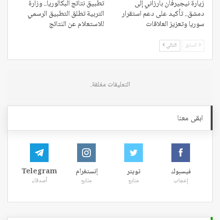
زيارة نيجيرفان بارزاني إلى
تطبيق نتائج البكالوريا.. وزارة
دمشق.. تأكيد على دعم استقرار
التربية تطلق التطبيق الرسمي
سوريا وتعزيز العلاقات
للاستعلام عن النتائج
السابق
التالي
التعليقات مغلقة.
ابقى معنا
فيسبوك
تويتر
إنستغرام
Telegram
إعجاب
متابع
متابع
أصدقاء