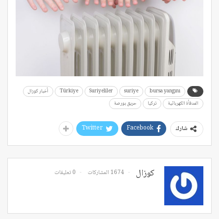
bursa yangını
suriye
Suriyeliler
Türkiye
أخبار كوزال
المدفأة الكهربائية
تركيا
حريق بورصة
Twitter
Facebook
شارك
كوزال
1674 المشاركات
0 تعليقات