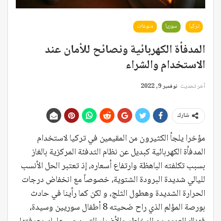
تركيا
سوريا
منوعات
المدفأة الكهربائية ونصائح للأمان عند
الاستخدام والشراء
آخر تحديث
نوفمبر 9, 2022
شارك
مؤخرا يلجأ الكثيرون من المقيمين في تركيا لاستخدام
المدفأة الكهربائية كبديل عن نظام التدفئة المركزية بالغاز
بسبب تكلفته الباهظة وارتفاع أسعاره، إذ تعتبر الحل الأنسب
لليالي شديدة البرودة الشتوية، خصوصاً مع انخفاض درجات
الحرارة الشديدة وهطول الثلج، و لكن كما رأينا في حادث
بورصة المؤلم الذي راح ضحيته 8 أطفال سوريين وسيدة،