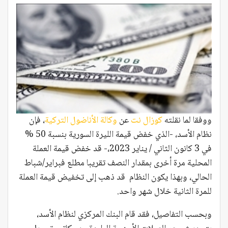
ووفقا لما نقلته
كوزال نت
عن
وكالة الأناضول التركية
، فإن
نظام الأسد، -الذي خفض قيمة الليرة السورية بنسبة 50 %
في 3 كانون الثاني / يناير 2023،- قد خفض قيمة العملة
المحلية مرة أخرى بمقدار النصف تقريبا مطلع فبراير/شباط
الحالي، وبهذا يكون النظام قد ذهب إلى تخفيض قيمة العملة
للمرة الثانية خلال شهر واحد.
وبحسب التفاصيل، فقد قام البنك المركزي لنظام الأسد،