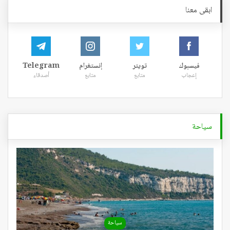
ابقى معنا
فيسبوك
تويتر
إنستغرام
Telegram
إعجاب
متابع
متابع
أصدقاء
سياحة
سياحة