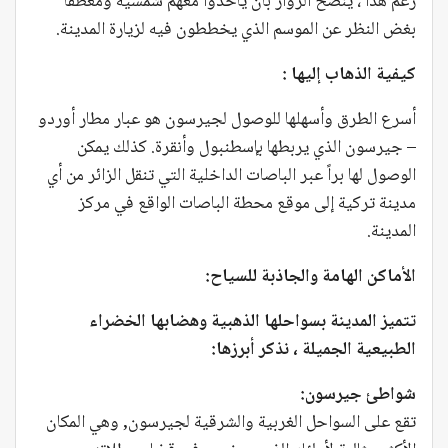
رغم هذا ، يُنصح الزوار بأن يأخذوا معهم شمسية ومعطفاً
بغض النظر عن الموسم الذي يخططون فيه لزيارة المدينة.
كيفية الذهاب إليها :
أسرع الطرق وأسهلها للوصول لجيرسون هو عبار مطار أوردو
– جيرسون الذي يربطها بإسطنبول وأنقرة. كذلك يمكن
الوصول لها براً عبر الباصات الداخلية التي تنقل الزائر من أي
مدينة تركية إلى موقع محطة الباصات الواقع في مركز
المدينة.
الأماكن الهامة والجاذبة للسياح:
تتميز المدينة بسواحلها الذهبية وهضابها الخضراء
الطبيعية الجميلة ، نذكر أبرزها:
شواطئ جيرسون:
تقع على السواحل الغربية والشرقية لجيرسون, وهي المكان