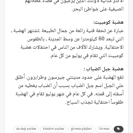
الأكثر مثالية لأولئك الذين يرغبون في قضاء عطلاتهم
الصيفية على شواطئ البحر.
هضبة كومبيت:
عبارة عن تحفة فنية رائعة من جمال الطبيعة .تشتهر الهضبة ،
التي تبعد 60 كيلومترا عن وسط المدينة ، بالطقوس
الاحتفالية. ويشارك الآلاف من الناس في احتفالات هضبة
كومبيت التي تقام في يوليو من كل عام.
هضبة جبل الضباب :
تقع الهضبة على حدود مدينتي جيرسون وطرابزون. أطلق
علي الجبل اسم جبل الضباب بسبب أن الضباب يغطيه من
أسفله إلى قمته. في كل عام في شهر يوليو تقام في الهضبة
طقوساً احتفالية تجذب السياح.
sis dağı yaylası
kümbet yaylası
giresun plajları
Giresun