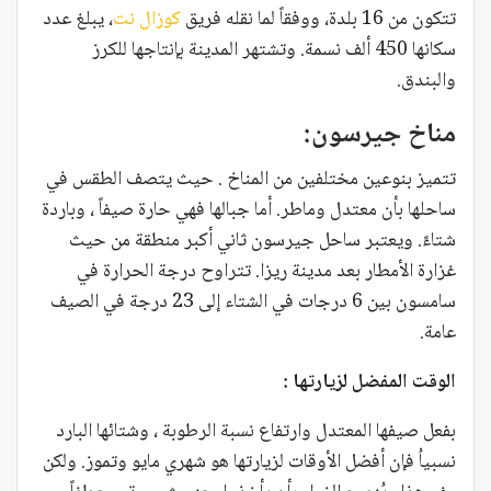
تتكون من 16 بلدة، ووفقاً لما نقله فريق
كوزال نت
، يبلغ عدد
سكانها 450 ألف نسمة. وتشتهر المدينة بإنتاجها للكرز
والبندق.
مناخ جيرسون:
تتميز بنوعين مختلفين من المناخ . حيث يتصف الطقس في
ساحلها بأن معتدل وماطر. أما جبالها فهي حارة صيفاً ، وباردة
شتاءً. ويعتبر ساحل جيرسون ثاني أكبر منطقة من حيث
غزارة الأمطار بعد مدينة ريزا. تتراوح درجة الحرارة في
سامسون بين 6 درجات في الشتاء إلى 23 درجة في الصيف
عامة.
الوقت المفضل لزيارتها :
بفعل صيفها المعتدل وارتفاع نسبة الرطوبة ، وشتائها البارد
نسبياُ فإن أفضل الأوقات لزيارتها هو شهري مايو وتموز. ولكن