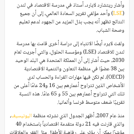
وأشار ريتشارد لايارد، أستاذ في مدرسة الاقتصاد في لندن
(
LSE
) وأحد مؤلفي تقرير السعادة العالمي، إلى أن جميع
النتائج تظهر أنه يجب بذل المزيد من الجهود لدعم تعليم
وصحة الشباب.
ولفت لايرد أيضًا الانتباه إلى دراسة أخرى قامت بها مدرسة
لندن للاقتصاد (LSE) ومؤسسة الحلول، والتي أجريت لعام
2030، حيث أشار إلى أن المملكة المتحدة هي البلد الوحيد
بين 38 عضوًا في منظمة التعاون والتنمية الاقتصادية
(OECD)، لم تكن فيها مهارات القراءة والحساب لدى
الأشخاص الذين تتراوح أعمارهم بين 16 و24 عامًا أعلى من
تلك التي تتراوح أعمارهم بين 55 و 65 عامًا. هذه النسبة
تقريبًا ضعف متوسط ​​فرنسا وألمانيا.
منذ عام 2007، أظهر الجدول الذي نشرته منظمة
اليونيسيف
،
والذي قارنت فيه 21 دولة متقدمة اقتصادياً باستخدام 40
مؤشرًا يمكن أن يؤثر على رفاهية الأطفال مثل الفقر والعلاقات