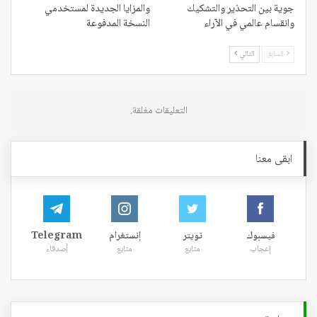
جوية بين التحذير والتشكيك
والمزايا الجديدة لمستخدمي
وانقسام عالمي في الآراء
النسخة المدفوعة
السابق
التالي
التعليقات مغلقة.
ابقى معنا
فيسبوك
تويتر
إنستغرام
Telegram
إعجاب
متابع
متابع
أصدقاء