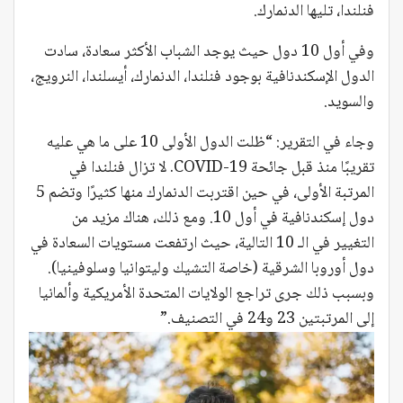
فنلندا، تليها الدنمارك.
وفي أول 10 دول حيث يوجد الشباب الأكثر سعادة، سادت
الدول الإسكندنافية بوجود فنلندا، الدنمارك، أيسلندا، النرويج،
والسويد.
وجاء في التقرير: “ظلت الدول الأولى 10 على ما هي عليه
تقريبًا منذ قبل جائحة COVID-19. لا تزال فنلندا في
المرتبة الأولى، في حين اقتربت الدنمارك منها كثيرًا وتضم 5
دول إسكندنافية في أول 10. ومع ذلك، هناك مزيد من
التغيير في الـ 10 التالية، حيث ارتفعت مستويات السعادة في
دول أوروبا الشرقية (خاصة التشيك وليتوانيا وسلوفينيا).
وبسبب ذلك جرى تراجع الولايات المتحدة الأمريكية وألمانيا
إلى المرتبتين 23 و24 في التصنيف.”