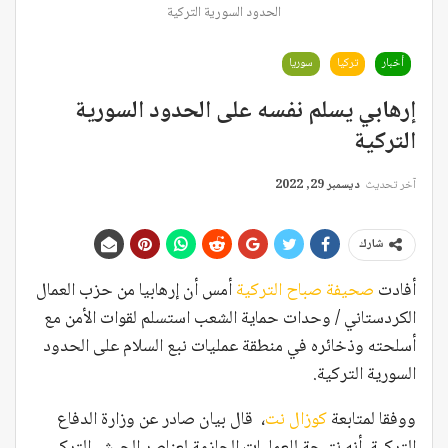
الحدود السورية التركية
أخبار
تركيا
سوريا
إرهابي يسلم نفسه على الحدود السورية
التركية
آخر تحديث
ديسمبر 29, 2022
شارك
أفادت
صحيفة صباح التركية
أمس أن إرهابيا من حزب العمال
الكردستاني / وحدات حماية الشعب استسلم لقوات الأمن مع
أسلحته وذخائره في منطقة عمليات نبع السلام على الحدود
السورية التركية.
ووفقا لمتابعة
كوزال نت
، قال بيان صادر عن وزارة الدفاع
التركية، أنه نتيجة للعمليات الحازمة لعناصر الجيش التركي