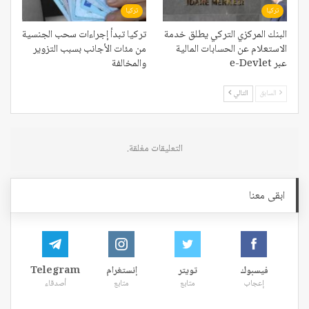
تركيا
تركيا
البنك المركزي التركي يطلق خدمة
تركيا تبدأ إجراءات سحب الجنسية
الاستعلام عن الحسابات المالية
من مئات الأجانب بسبب التزوير
عبر e-Devlet
والمخالفة
السابق
التالي
التعليقات مغلقة.
ابقى معنا
فيسبوك
تويتر
إنستغرام
Telegram
إعجاب
متابع
متابع
أصدقاء