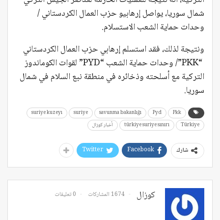
شمال سوريا، يواصل إرهابيو حزب العمال الكردستاني /
وحدات حماية الشعب الاستسلام.
ونتيجة لذلك، فقد استسلم إرهابي حزب العمال الكردستاني
“PKK”/ وحدات حماية الشعب “PYD” لقوات الكوماندوز
التركية مع أسلحته وذخائره في منطقة نبع السلام في شمال
سوريا.
suriye kuzeyı
suriye
savunma bakanlığı
Pyd
Pkk
Türkiye
türkiye suriye sınırı
أخبار كوزال
Twitter
Facebook
شارك
كوزال
1674 المشاركات
0 تعليقات