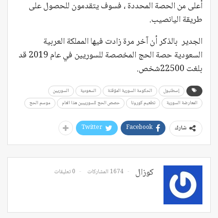
أعلى من الحصة المحددة ، فسوف يتقدمون للحصول على
طريقة اليانصيب.
الجدير بالذكر أن آخر مرة زادت فيها المملكة العربية
السعودية حصة الحج المخصصة للسوريين في عام 2019 قد
بلغت 22500شخص.
إسطنبول
الحكومة السورية المؤقتة
السعودية
السوريين
المعارضة السورية
تطعيم كورونا
حصص الحج للسورييين هذا العام
موسم الحج
Twitter
Facebook
شارك
كوزال
1674 المشاركات
0 تعليقات