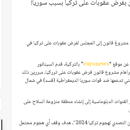
 بفرض عقوبات على تركيا بسبب سوريا!
مشروعَ قانون إلى المجلس لفرض عقوبات على تركيا في
عن موقع “
euronews
” بالتركية، قدم السيناتور
اهام مشروع قانون فرض عقوبات على ترركيا، مبررين ذلك
لتي تدعمها ضد قوات سوريا الديمقراطية (قسد) في شمال
لقنوات الدبلوماسية إلى إنشاء منطقة منزوعة السلاح على
ويحمل مشروع القانون، الذي قُدم تحت عنوان “قانون التصدي لهجوم تركيا 2024″، هدف وقف أي هجوم محتمل