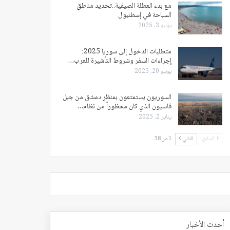
مع بدء العطلة الصيفية..تحديد مناطق
السباحة في إسطنبول
يوليو 3, 2025
متطلبات الدخول إلى سوريا 2025:
إجراءات السفر وشروط التأشيرة للعرب…
يونيو 20, 2025
السوريون يستمتعون بمنظر دمشق من جبل
قاسيون الذي كان محظوراً من نظام…
يناير 2, 2025
السابق
التالي
1 من 38
أحدث الأخبار