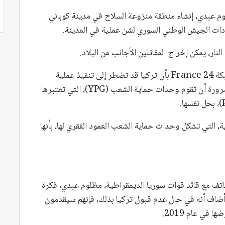
وم عبدي، إنشاء منطقة منزوعة السلاح في مدينة كوباني
ات الجيش الوطني السوري لشن عملية في المدينة.
ار، يمكن إخراج المقاتلين الأجانب من البلاد.
بدوره، صرح وزير الخارجية التركي هاكان فيدان لشبكة France 24 بأن تركيا قد تضطر إلى تنفيذ عملية
عسكرية في المنطقة “إذا لزم الأمر”. كما شدد على ضرورة أن تقوم وحدات حماية الشعب (YPG)، التي تعتبرها
، التي تشكل وحدات حماية الشعب العمود الفقري لها، بأنها
لهاتف مع قائد قوات سوريا الديمقراطية، مظلوم عبدي، فكرة
أضاف أنه في حال عدم قبول تركيا بذلك، فإنهم سيقدمون
في عام 2019.