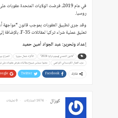
روسيا.
تعليق عملية شراء تركيا لمقاتلات F-35. بالإضافة إلى ذلك، طالت العقوبات بعض المؤسسات التركية.
إعداد وتحرير: عبد الجواد أمين حميد
"قانون التصدي لهجوم تركيا 2024"
الأكراد شمال سوريا
الصراع بين
حزب العمال الكردستاني الإراهبي
عضوا مجلس شيوخ يطالبات بفرض عقوبات على ترك
oogle+
Twitter
Facebook
شارك
كوزال
1674 المشاركات
0 تعليقات