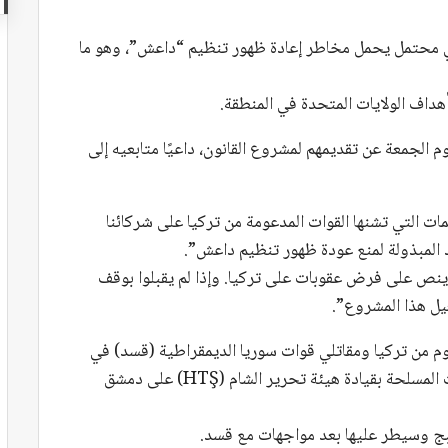
ي محتمل يحمل مخاطر إعادة ظهور تنظيم “داعش”، وهو ما
هداف الولايات المتحدة في المنطقة.
م الجمعة عن تقديمهم لمشروع القانون، داعيًا متابعيه إلى
مات التي تشنها القوات المدعومة من تركيا على شركائنا
د المبذولة لمنع عودة ظهور تنظيم داعش”.
 ينص على فرض عقوبات على تركيا. وإذا لم يقبلوا بوقف
عيل هذا المشروع”.
م من تركيا ومقاتلي قوات سوريا الديمقراطية (قسد) في
المناطق الشمالية من سوريا منذ أن سيطرت الجماعات المسلحة بقيادة هيئة تحرير الشام (HTŞ) على دمشق
بج وسيطر عليها بعد مواجهات مع قسد.