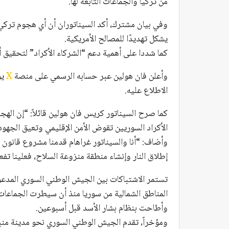
من تركيا والجماعات التابعة لها.
وفي بيان مشترك، أكد السيناتوران أن أي هجوم ترك
يشكل تهديدًا للمصالح الأمريكية.
كما شددا على أهمية دعم “الشركاء الأكراد” لتحقيق أ
وأعلن فان هولين عبر حسابه الرسمي على منصة
X
يو
الاطلاع عليه.
كما صرح السيناتور كريس فان هولين قائلاً: “إن الهج
الأكراد السوريين تقوض الأمن الإقليمي وتعيق الجهو
وأضاف: “أنا والسيناتور غراهام قدمنا مشروع قانون
إطلاق النار وإنشاء منطقة منزوعة السلاح، فعلينا تف
تستمر الاشتباكات بين الجيش الوطني السوري المدعو
وأطاحت بنظام بشار الأسد قبل أسبوعين.
ومؤخراً، تقدم الجيش الوطني السوري نحو مدينة من