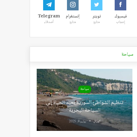
فيسبوك
تويتر
إنستغرام
Telegram
إعجاب
متابع
متابع
أصدقاء
سياحة
سياحة
تنظيم الشواطئ السورية يعيد الحياة إلى
السياحة البحرية
كوزال
يوليو 8, 2025