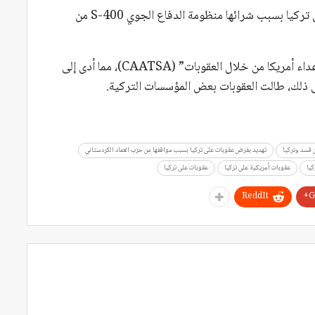
في عام 2019، فرضت الولايات المتحدة عقوبات على تركيا بسبب شرائها منظومة الدفاع الجوي S-400 من
وقد جرى تطبيق العقوبات بموجب قانون “مواجهة أعداء أمريكا من خلال العقوبات” (CAATSA)، مما أدى إلى
 قسد وتركيا
تهديد بفرض عقوبات على تركيا بسبب مواقفها من حزب العماد الكردستاني
يا
عقوبات أمريكية على تركيا
عقوبات على تركيا
ReddIt
G