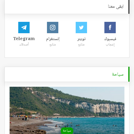
ابقى معنا
فيسبوك
تويتر
إنستغرام
Telegram
إعجاب
متابع
متابع
أصدقاء
سياحة
سياحة