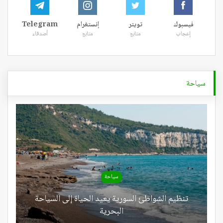
فيسبوك
تويتر
إنستغرام
Telegram
إعجاب
متابع
متابع
أصدقاء
سياحة
سياحة
تنظيم الشواطئ السورية يعيد الحياة إلى السياحة
البحرية