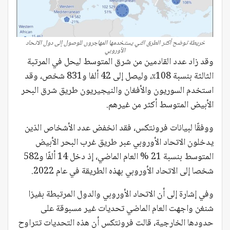
خريطة توضح أكثر الطرق التي يستخدمها المهاجرون للوصول إلى دول الاتحاد
الأوروبي
وقد زاد عدد القادمين من شرق المتوسط ليحل ​​في المرتبة
الثالثة بنسبة 108٪، وليصل إلى 42 ألفا و831 شخص، وقد
استخدم السوريون والأفغان والنيجيريون طريق شرق البحر
الأبيض المتوسط ​​أكثر من غيرهم.
ووفقًا لبيانات فرونتكس، فقد انخفض عدد الأشخاص الذين
يدخلون الاتحاد الأوروبي عبر طريق غرب البحر الأبيض
المتوسط ​​بنسبة 21 % العام الماضي، إذ دخل 14 ألفًا و582
شخصا إلى الاتحاد الأوروبي بهذه الطريقة في عام 2022.
وفي إشارة إلى أن الاتحاد الأوروبي والدول المرتبطة بفيزا
شنغن واجهت العام الماضي تحديات غير مسبوقة على
حدودها الخارجية، قالت فرونتكس أن هذه التحديات تتراوح