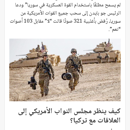
لم يسمح مطلقًا باستخدام القوة العسكرية في سوريا” ودعا
الرئيس جو بايدن إلى سحب جميع القوات الأمريكية من
سوريا، رُفض بأغلبية 321 صوتًا قالت “لا” مقابل 103 أصوات
“نعم”.
كيف ينظر مجلس النواب الأمريكي إلى
العلاقات مع تركيا
؟