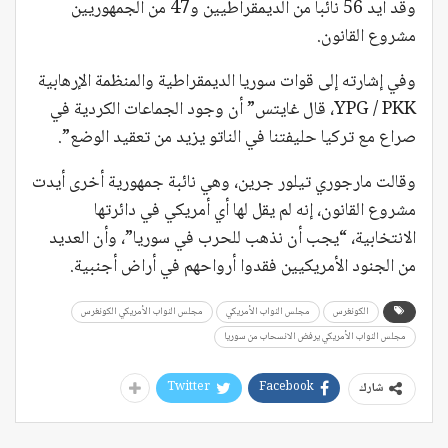
وقد أيد 56 نائبا من الديمقراطيين و47 من الجمهوريين
مشروع القانون.
وفي إشارته إلى قوات سوريا الديمقراطية والمنظمة الإرهابية
YPG / PKK، قال غايتس” أن وجود الجماعات الكردية في
صراع مع تركيا حليفتنا في الناتو يزيد من تعقيد الوضع”.
وقالت مارجوري تيلور جرين، وهي نائبة جمهورية أخرى أيدت
مشروع القانون، إنه لم يقل لها أي أمريكي في دائرتها
الانتخابية، “يجب أن نذهب للحرب في سوريا”، وأن العديد
من الجنود الأمريكيين فقدوا أرواحهم في أراض أجنبية.
الكونغرس
مجلس النواب الأمريكي
مجلس النواب الأمريكي الكونغرس
مجلس النواب الأمريكي يرفض الانسحاب من سوريا
Twitter
Facebook
شارك