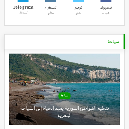
فيسبوك
تويتر
إنستغرام
Telegram
إعجاب
متابع
متابع
أصدقاء
سياحة
سياحة
تنظيم الشواطئ السورية يعيد الحياة إلى السياحة
البحرية