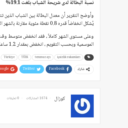
نسبة البطالة لدى شريحة الشباب بلغت 19.1%
يُشكل انخفاضاً قدره 0.8 نقطة مئوية مقارنة بالشهر السابق.
وعلى مستوى الشهر كاملاً ، فقد انخفض متوسط وقت الع
الموسمية وبحسب التقويم ، انخفض بمقدار 1.2 ساعة في يوليو لِيُصبح 43.1 ساعة.
Türkiye
TÜİK
temmuz ayı
işsizlik rakamları
oogle+
Twitter
Facebook
شارك
كوزال
1674 المشاركات
0 تعليقات