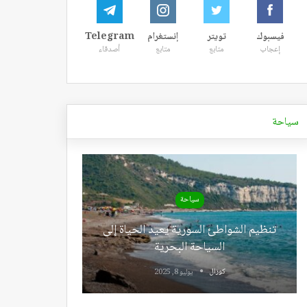
فيسبوك
تويتر
إنستغرام
Telegram
إعجاب
متابع
متابع
أصدقاء
سياحة
سياحة
تنظيم الشواطئ السورية يعيد الحياة إلى
السياحة البحرية
كوزال
يوليو 8, 2025