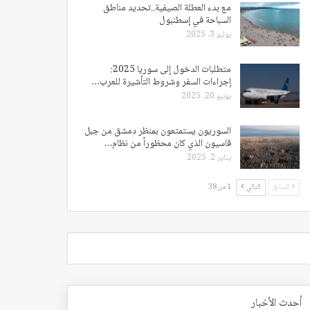
مع بدء العطلة الصيفية..تحديد مناطق
السباحة في إسطنبول
يوليو 3, 2025
متطلبات الدخول إلى سوريا 2025:
إجراءات السفر وشروط التأشيرة للعرب…
يونيو 20, 2025
السوريون يستمتعون بمنظر دمشق من جبل
قاسيون الذي كان محظوراً من نظام…
يناير 2, 2025
السابق
التالي
1 من 38
أحدث الأخبار