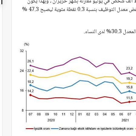
وذكر التقرير أن عدد العاملين قد انخفض بمقدار 148 ألف شخص في يوليو مقارنة بشهر حزيران ، وبهذا يكون
عدد العاملين 30 مليون 608 ألف شخص ، فيما انخفض معدل التوظيف بنسبة 0.3 نقطة مئوية ليصبح 47.3 %