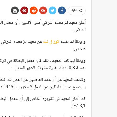
شارك
الماضي.
و وفقاً لما نقلته
كوزال نت
شخص.
بنسبة 0.3 نقطة مئوية مقارنة بالشهر السابق له.
، ليصبح عدد العاطلين عن العمل 3 ملايين و 445 ألف شخص.
13.1%.