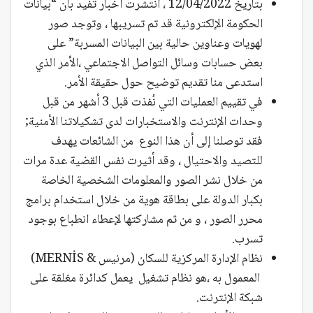
بتاريخ 12/04/2022 ، انتشرت أخبار تفيد بأن “بيانات
الحكومة الإلكترونية قد تم تسريبها ، وتوجد صور
لهويات وعناوين حالية بين البيانات المسربة” على
بعض حسابات وسائل التواصل الاجتماعي ،الأمر الذي
استدعى منا تقديم توضيح حول حقيقة الأمر.
في تقييم العمليات التي نُفذت قبل 3 أشهر من قبل
وحدات الإنترنت والاستخبارات لدى تشكيلاتنا الأمنية;
فقد توصلنا إلى أن هذا النوع من الشائعات يهدف
للتصيد والاحتيال ، وقد أثيرت نفس القضية عدة مرات
من خلال نشر الصور والمعلومات الشخصية الخاصة
بكبار الدولة على بطاقة هوية من خلال استخدام برامج
محرر الصور ، و من ثم مشاركتها لإعطاء انطباع بوجود
تسرب.
نظام الإدارة المركزية للسكان (مرنيس & MERNİS)
المعمول به ،هو نظام تشغيل يعمل كدائرة مغلقة على
شبكة الإنترنت.