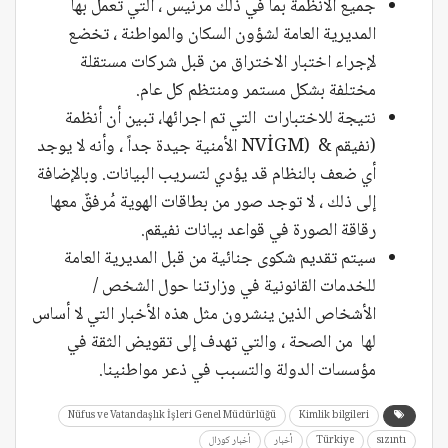
جميع الأنظمة بما في ذلك مرنيس ، التي تعمل بها
المديرية العامة لشؤون السكان والمواطنة ، تخضع
لإجراء اختبار الاختراق من قبل شركات مستقلة
مختلفة بشكل مستمر ومنتظم كل عام.
نتيجة للاختبارات التي تم اجرائها، تبين أن أنظمة
(نفيقم & (NVİGM الأمنية جيدة جداً ، وأنه لا يوجد
أي ضعف بالنظام قد يؤدي لتسريب البيانات. وبالإضافة
إلى ذلك ، لا توجد صور من بطاقات الهوية مُرفقٌ معها
رقاقة الصورة في قواعد بيانات نفيقم.
سيتم تقديم شكوى جنائية من قبل المديرية العامة
للخدمات القانونية في وزارتنا حول الشخص /
الأشخاص الذين ينشرون مثل هذه الأخبار التي لا أساس
لها من الصحة ، والتي تهدف إلى تقويض الثقة في
مؤسسات الدولة والتسبب في ذعر مواطنينا.
Nüfus ve Vatandaşlık İşleri Genel Müdürlüğü
Kimlik bilgileri
sızıntı
Türkiye
أخبار
أخبار كوزال