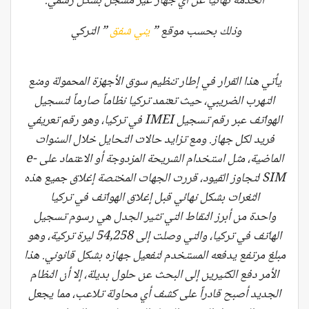
الخدمة نهائياً عن أي جهاز غير مسجل بشكل رسمي.
وذلك بحسب موقع ”
يني شفق
” التركي
يأتي هذا القرار في إطار تنظيم سوق الأجهزة المحمولة ومنع
التهرب الضريبي، حيث تعتمد تركيا نظاماً صارماً لتسجيل
الهواتف عبر رقم تسجيل IMEI في تركيا، وهو رقم تعريفي
فريد لكل جهاز. ومع تزايد حالات التحايل خلال السنوات
الماضية، مثل استخدام الشريحة المزدوجة أو الاعتماد على e-
SIM لتجاوز القيود، قررت الجهات المختصة إغلاق جميع هذه
الثغرات بشكل نهائي قبل إغلاق الهواتف في تركيا
واحدة من أبرز النقاط التي تثير الجدل هي رسوم تسجيل
الهاتف في تركيا، والتي وصلت إلى 54,258 ليرة تركية، وهو
مبلغ مرتفع يدفعه المستخدم لتفعيل جهازه بشكل قانوني. هذا
الأمر دفع الكثيرين إلى البحث عن حلول بديلة، إلا أن النظام
الجديد أصبح قادراً على كشف أي محاولة تلاعب، مما يجعل