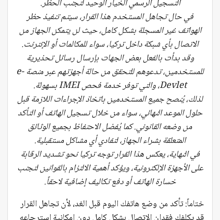
التسجيل الرسمي الخيار الوحيد لتجنب الحظر.
في حال تجاهل المستخدم هذا القرار، سيتم تنفيذ حظر
الهواتف غير المسجلة بشكل كامل، حيث لن يتمكن الجهاز من
الاتصال بأي شبكة داخل تركيا، سواء للمكالمات أو الإنترنت.
وقد بدأت بالفعل بعض الجهات بإرسال رسائل تحذيرية
للمستخدمين، تدعوهم للتحقق من حالة أجهزتهم عبر منصة e-
Devlet، والتي توفر خدمة فحص IMEI بسهولة.
لذلك، يُنصح جميع المستخدمين باتخاذ الإجراءات اللازمة قبل
حلول الموعد النهائي، سواء من خلال تسجيل الهاتف أو التأكد
من وضعه القانوني. كما يُفضل الاحتفاظ بجميع الوثائق
المتعلقة بشراء الجهاز، لتفادي أي مشاكل مستقبلية.
في النهاية، يعكس هذا القرار توجه تركيا نحو تشديد الرقابة
على الأجهزة الإلكترونية، ويؤكد أهمية الالتزام بالقوانين لتجنب
خسارة الهاتف أو دفع تكاليف إضافية لاحقاً.
ختاماً: تأكد من وضع هاتفك اليوم قبل الغد، لأن تجاهل القرار
قد يكلفك فقدان الاتصال بشكل كامل دون إمكانية استرجاعه