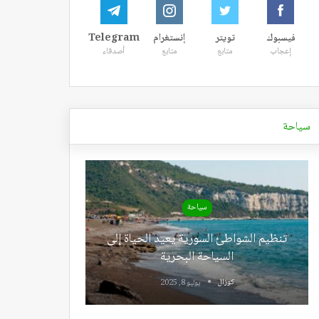
فيسبوك
تويتر
إنستغرام
Telegram
إعجاب
متابع
متابع
أصدقاء
سياحة
سياحة
تنظيم الشواطئ السورية يعيد الحياة إلى
السياحة البحرية
كوزال
يوليو 8, 2025