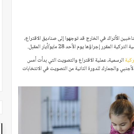
ر إخبارية تركية أن 892 ألفا و571 من الناخبين الأتراك في الخارج قد توجهوا إلى صناديق الاقتراع،
لمقرر إجراؤها يوم الأحد 28 مايو/أيار المقبل.
تركية
الرسمية، عملية الاقتراع والتصويت التي بدأت أمس
جنبي والجمارك للدورة الثانية من التصويت في الانتخابات