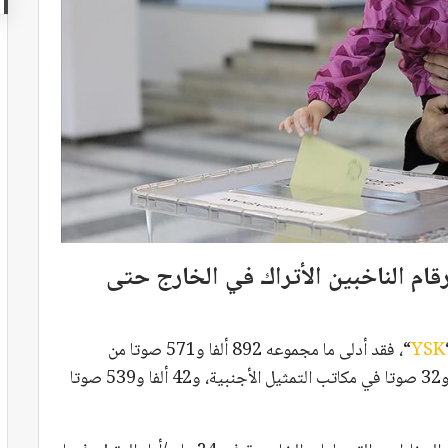
رقام الناخبين الأتراك في الخارج حتى
YSK
“، فقد أدلى ما مجموعه 892 ألفا و571 صوتا من
الناخبين في الخارج حتى الآن، بما في ذلك 850 ألفا و32 صوتا في مكاتب التمثيل الأجنبية، و42 ألفا و539 صوتا