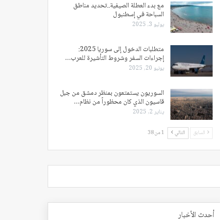
مع بدء العطلة الصيفية..تحديد مناطق
السباحة في إسطنبول
يوليو 3, 2025
متطلبات الدخول إلى سوريا 2025:
إجراءات السفر وشروط التأشيرة للعرب…
يونيو 20, 2025
السوريون يستمتعون بمنظر دمشق من جبل
قاسيون الذي كان محظوراً من نظام…
يناير 2, 2025
السابق
التالي
1 من 38
أحدث الأخبار