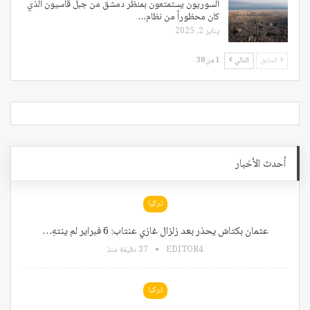
السوريون يستمتعون بمنظر دمشق من جبل قاسيون الذي
كان محظوراً من نظام…
يناير 2, 2025
السابق
التالي
1 من 38
أحدث الأخبار
تركيا
عثمان بكتاش يحذر بعد زلزال غازي عنتاب: 6 فبراير لم ينتهِ…
EDITOR4
37 دقيقة منذ
تركيا