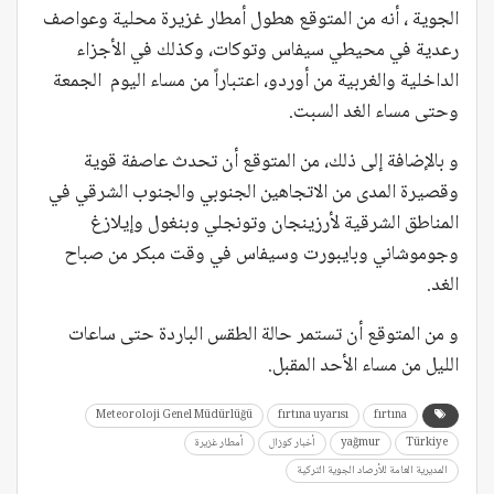
الجوية ، أنه من المتوقع هطول أمطار غزيرة محلية وعواصف
رعدية في محيطي سيفاس وتوكات، وكذلك في الأجزاء
الداخلية والغربية من أوردو، اعتباراً من مساء اليوم الجمعة
وحتى مساء الغد السبت.
و بالإضافة إلى ذلك، من المتوقع أن تحدث عاصفة قوية
وقصيرة المدى من الاتجاهين الجنوبي والجنوب الشرقي في
المناطق الشرقية لأرزينجان وتونجلي وبنغول وإيلازغ
وجوموشاني وبايبورت وسيفاس في وقت مبكر من صباح
الغد.
و من المتوقع أن تستمر حالة الطقس الباردة حتى ساعات
الليل من مساء الأحد المقبل.
Meteoroloji Genel Müdürlüğü
fırtına uyarısı
fırtına
Türkiye
yağmur
أخبار كوزال
أمطار غزيرة
المديرية العامة للأرصاد الجوية التركية