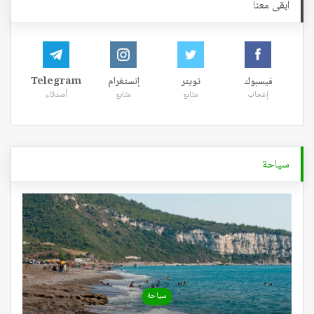
ابقى معنا
فيسبوك
تويتر
إنستغرام
Telegram
إعجاب
متابع
متابع
أصدقاء
سياحة
سياحة