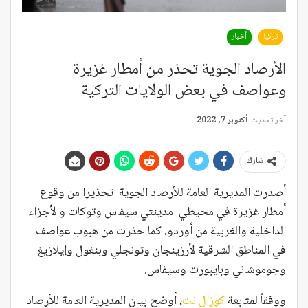
تركيا
أخبار
الأرصاد الجوية تحذر من أمطار غزيرة
وعواصف في بعض الولايات التركية
آخر تحديث
أكتوبر 7, 2022
شارك
أصدرت المديرية العامة للأرصاد الجوية تحذيرا من وقوع
أمطار غزيرة في محيطي مدينتي سيفاس وتوكات والأجزاء
الداخلية والغربية من أوردو، كما حذرت من هبوب عواصف
في المناطق الشرقية لأرزينجان وتونجلي وبنغول وإيلازيغ
وجوموشاني وبايبورت وسيفاس.
ووفقاً لمتابعة
كوزال نت
، أوضح بيان المديرية العامة للأرصاد