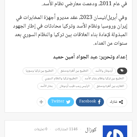
في عام 2011، ودعمت معارضي نظام الأسد.
وفي أبريل/نيسان 2023، عقد مديرو أجهزة المخابرات في
إيران وروسيا ونظام الأسد وتركيا محادثات في إطار الجهود
المبذولة لإعادة بناء العلاقات بين تركيا والنظام السوري بعد
سنوات من العداء.
إعداد وتحرير: عبد الجواد أمين حميد
أردوغان والأسد
التطبيع بين أنقرة ودمشق
التطبيع بين تركيا وسوريا
التطبيع بين تركيا ونظام بشار الأسد
التطبيع تركيا والنظام السوري
التقارب بين أنقرة ودمشق
الرئيس رجب طيب أردوغان
بشار الأسد
Twitter
Facebook
شارك
كوزال
1146 المشاركات
0 تعليقات