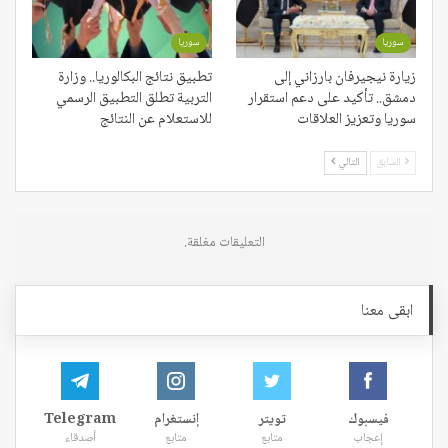
سوريا
سوريا
زيارة نيجيرفان بارزاني إلى
تطبيق نتائج البكالوريا.. وزارة
دمشق.. تأكيد على دعم استقرار
التربية تطلق التطبيق الرسمي
سوريا وتعزيز العلاقات
للاستعلام عن النتائج
السابق
التالي
التعليقات مغلقة.
ابقى معنا
فيسبوك
تويتر
إنستغرام
Telegram
إعجاب
متابع
متابع
أصدقاء