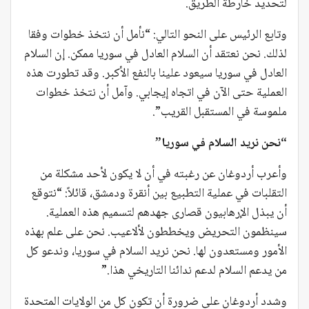
لتحديد خارطة الطريق.
وتابع الرئيس على النحو التالي: “نأمل أن نتخذ خطوات وفقا
لذلك. نحن نعتقد أن السلام العادل في سوريا ممكن. إن السلام
العادل في سوريا سيعود علينا بالنفع الأكبر. وقد تطورت هذه
العملية حتى الآن في اتجاه إيجابي. وآمل أن نتخذ خطوات
ملموسة في المستقبل القريب”.
“نحن نريد السلام في سوريا”
وأعرب أردوغان عن رغبته في أن لا يكون لأحد مشكلة من
التقلبات في عملية التطبيع بين أنقرة ودمشق، قائلاً: “نتوقع
أن يبذل الإرهابيون قصارى جهدهم لتسميم هذه العملية.
سينظمون التحريض ويخططون لألاعيب. نحن على علم بهذه
الأمور ومستعدون لها. نحن نريد السلام في سوريا، وندعو كل
من يدعم السلام لدعم ندائنا التاريخي هذا.”
وشدد أردوغان على ضرورة أن تكون كل من الولايات المتحدة