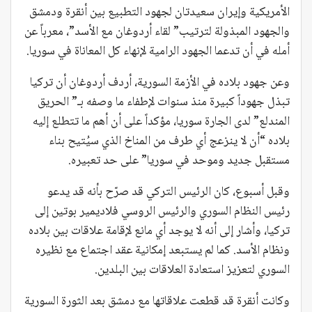
الأمريكية وإيران سعيدتان لجهود التطبيع بين أنقرة ودمشق
والجهود المبذولة لترتيب” لقاء أردوغان مع الأسد”، معرباً عن
أمله في أن تدعما الجهود الرامية لإنهاء كل المعاناة في سوريا.
وعن جهود بلاده في الأزمة السورية، أردف أردوغان أن تركيا
تبذل جهوداً كبيرة منذ سنوات لإطفاء ما وصفه بـ” الحريق
المندلع” لدى الجارة سوريا، مؤكداً على أن أهم ما تتطلع إليه
بلاده “أن لا ينزعج أي طرف من المناخ الذي سيُتيح بناء
مستقبل جديد وموحد في سوريا” على حد تعبيره.
وقبل أسبوع، كان الرئيس التركي قد صرّح بأنه قد يدعو
رئيس النظام السوري والرئيس الروسي فلاديمير بوتين إلى
تركيا، وأشار إلى أنه لا يوجد أي مانع لإقامة علاقات بين بلاده
ونظام الأسد. كما لم يستبعد إمكانية عقد اجتماع مع نظيره
السوري لتعزيز استعادة العلاقات بين البلدين.
وكانت أنقرة قد قطعت علاقاتها مع دمشق بعد الثورة السورية