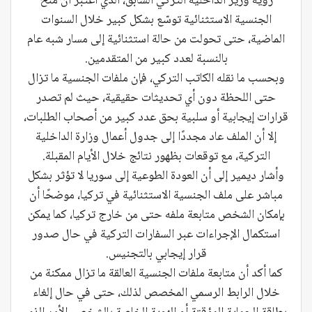
رؤية وزير الداخلية التركي السابق، الذي اعتبر أن منح
الجنسية الاستثنائية توسّع بشكل كبير خلال السنوات
الماضية، حتى تحولت من حالة استثنائية إلى مسار شبه عام
بالنسبة لعدد كبير من المتقدمين.
وبحسب ما نقله الكاتب التركي، فإن ملفات الجنسية ما تزال
حتى اللحظة دون أي تحديثات حقيقية، حيث لم تصدر
قرارات إيجابية أو سلبية بحق عدد كبير من أصحاب الطلبات،
إلا أن الملف عاد مجددًا إلى جدول أعمال وزارة الداخلية
التركية، مع توقعات بظهور نتائج خلال الأيام المقبلة.
وأشار ديمير إلى أن العودة الطوعية إلى سوريا لا تؤثر بشكل
مباشر على ملف الجنسية الاستثنائية في تركيا، موضحًا أن
بإمكان الشخص متابعة ملفه حتى من خارج تركيا، كما يمكن
استكمال الإجراءات عبر السفارات التركية في حال صدور
قرار إيجابي بالتجنيس.
كما أكد أن متابعة ملفات الجنسية العالقة ما تزال ممكنة من
خلال الرابط الرسمي المخصص لذلك، حتى في حال إلغاء