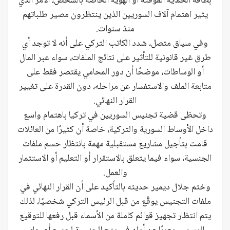
بطاقة الحماية المؤقتة أو الهوية الخاصة بالشخص، الأمر الذي
يثير اهتمام آلاف السوريين الذين ينتظرون مصير طلباتهم
منذ سنوات.
وفي سياق متصل، شدد الكاتب التركي على أنه لا توجد أي
طرق غير قانونية للتأثير على نتائج الملفات، سواء عبر المال
أو الوساطات، موضحًا أن دور المحامي يقتصر فقط على
متابعة الملف والاستفسار عن مراحله، دون القدرة على تغيير
القرار النهائي.
وتحظى قضية تجنيس السوريين في تركيا باهتمام واسع
داخل الأوساط السورية والتركية، خاصة أن كثيرًا من العائلات
قامت بتأجيل مشاريع مستقبلية مهمة بانتظار حسم ملفات
الجنسية، سواء فيما يتعلق بالاستقرار أو التعليم أو الاستثمار
والعمل.
وختم جلال ديمير حديثه بالتأكيد على أن القرار النهائي في
ملفات التجنيس يوقّع من قبل الرئيس التركي شخصيًا، لذلك
يتم انتظار تجهيز قوائم كاملة من الأسماء قبل رفعها للتوقيع