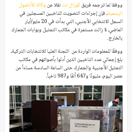
ووفقا لما ترجمه فريق
كوزال نت
نقلا عن
وكالة الأناضول
الرسمية
، فإن إجراءات التصويت للناخبين المسجلين في
السجل الانتخابي الأجنبي، التي بدأت في 20 مايو/أيار
الماضي، لا زالت مستمرة في مكاتب التمثيل وبوابات الجمارك
بالخارج.
ووفقًا للمعلومات الواردة من اللجنة العليا للانتخابات التركية،
بلغ إجمالي عدد الناخبين الذين أدلوا بأصواتهم في مكاتب
التمثيل الأجنبية والجمارك حتى الساعة السادسة مساءاً من
عصر اليوم، مليونًا و647 ألفًا و987 ناخباً.