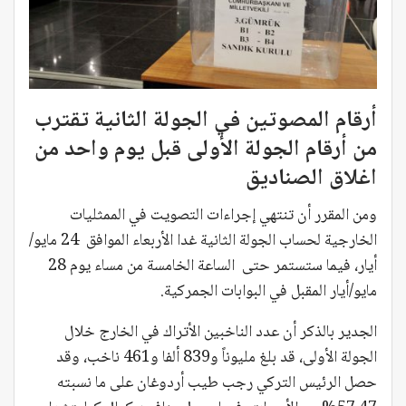
أرقام المصوتين في الجولة الثانية تقترب
من أرقام الجولة الأولى قبل يوم واحد من
اغلاق الصناديق
ومن المقرر أن تنتهي إجراءات التصويت في الممثليات
الخارجية لحساب الجولة الثانية غدا الأربعاء الموافق 24 مايو/
أيار، فيما ستستمر حتى الساعة الخامسة من مساء يوم 28
مايو/أيار المقبل في البوابات الجمركية.
الجدير بالذكر أن عدد الناخبين الأتراك في الخارج خلال
الجولة الأولى، قد بلغ مليوناً و839 ألفا و461 ناخب، وقد
حصل الرئيس التركي رجب طيب أردوغان على ما نسبته