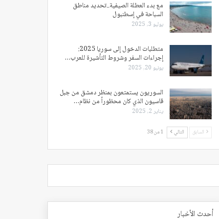
مع بدء العطلة الصيفية..تحديد مناطق
السباحة في إسطنبول
يوليو 3, 2025
متطلبات الدخول إلى سوريا 2025:
إجراءات السفر وشروط التأشيرة للعرب…
يونيو 20, 2025
السوريون يستمتعون بمنظر دمشق من جبل
قاسيون الذي كان محظوراً من نظام…
يناير 2, 2025
السابق
التالي
1 من 38
أحدث الأخبار