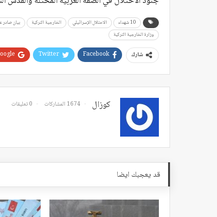
جنود الاحتلال في الضفة الغربية المحتلة والقدس ال
10 شهداء
الاحتلال الإسرائيلي
الخارجية التركية
بيان صادر ع
وزارة الخارجية التركية
oogle+
Twitter
Facebook
شارك
كوزال
1674 المشاركات
0 تعليقات
قد يعجبك ايضا