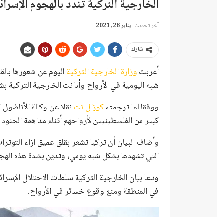
الخارجية التركية تندد بالهجوم الإسر
آخر تحديث
يناير 26, 2023
شارك
أعربت
وزارة الخارجية التركية
اليوم عن شعورها بالقلق
شبه اليومية في الأرواح وأدانت الخارجية التركية ب
ووفقا لما ترجمته
كوزال نت
نقلا عن وكالة الأناضول 
كبير من الفلسطينيين لأرواحهم أثناء مداهمة الجنود
وأضاف البيان أن تركيا تشعر بقلق عميق ازاء التوترا
التي تشهدها بشكل شبه يومي، وتدين بشدة هذه الهج
ودعا بيان الخارجية التركية سلطات الاحتلال الإسرائي
في المنطقة ومنع وقوع خسائر في الأرواح.