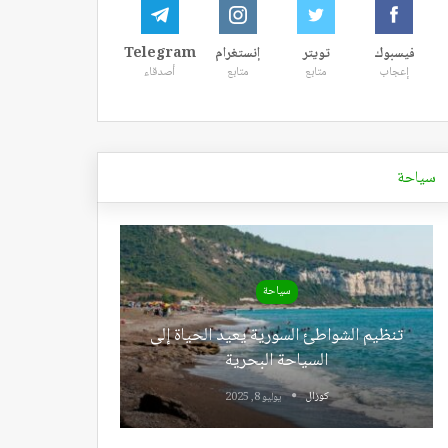
فيسبوك
تويتر
إنستغرام
Telegram
إعجاب
متابع
متابع
أصدقاء
سياحة
سياحة
تنظيم الشواطئ السورية يعيد الحياة إلى
السياحة البحرية
كوزال
يوليو 8, 2025