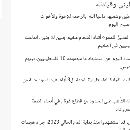
يني وقيادته
طين وشعبها، داعيا الله بالرحمة للإخوة والأخوات
باح اليوم.
المسيل للدموع أثناء اقتحام مخيم جنين للاجئين، اندلعت
نيين في المخيم.
وأعلنت وزارة الصحة الفلسطينية في آخر تحديث مساء اليوم، عن استشهاد ما مجموعه 10 فلسطينيين، بينهم
ميس.
وعلى إثر المجزرة المرتكبة صباح اليوم في جنين، أعلنت القيادة الفلسطينية الحداد ل3 أيام، فيما تسود حالة من
ة التأهب على الحدود مع قطاع غزة وفي أنحاء الضفة
لمروعة.
الجدير بالذكر أن 30 فلسطينيا، بينهم امرأة و5 أطفال، قد استشهدوا منذ بداية العام الحالي 2023، جراء هجمات