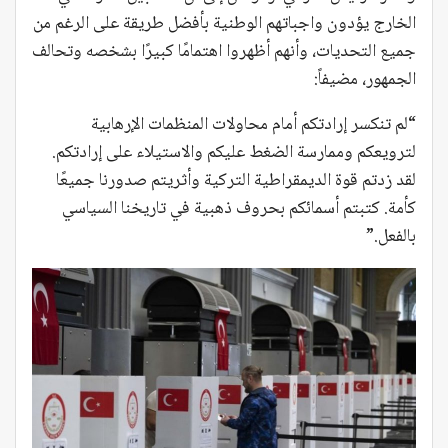
الخارج يؤدون واجباتهم الوطنية بأفضل طريقة على الرغم من
جميع التحديات، وأنهم أظهروا اهتمامًا كبيرًا بشخصه وتحالف
الجمهور، مضيفاً:
“لم تنكسر إرادتكم أمام محاولات المنظمات الإرهابية
لترويعكم وممارسة الضغط عليكم والاستيلاء على إرادتكم.
لقد زدتم قوة الديمقراطية التركية وأثريتم صدورنا جميعًا
كأمة. كتبتم أسمائكم بحروف ذهبية في تاريخنا السياسي
بالفعل.”