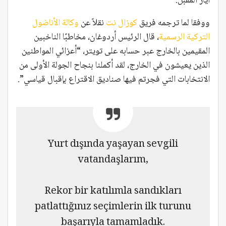
أيار المقبل.
ووفقا لما ترجمه فريق
كوزال نت
نقلاً عن
وكالة الأناضول
التركية الرسمية
، قال الرئيس أردوغان، مخاطبًا الناخبين
المقيمين بالخارج عبر حسابه على تويتر، “أعزائي المواطنين
الذين يعيشون في الخارج، لقد أكملنا بنجاح الجولة الأولى من
الانتخابات التي فجرتم فيها صناديق الاقتراع بإقبال قياسي”.
Yurt dışında yaşayan sevgili
vatandaşlarım,
Rekor bir katılımla sandıkları
patlattığınız seçimlerin ilk turunu
başarıyla tamamladık.