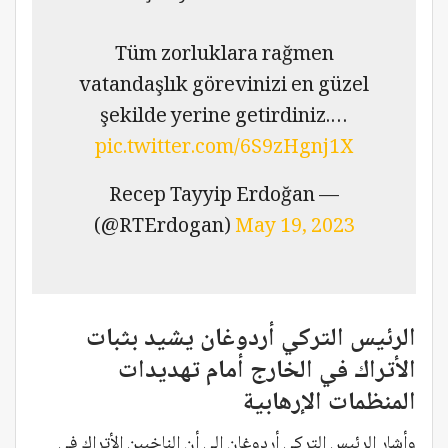
Tüm zorluklara rağmen
vatandaşlık görevinizi en güzel
şekilde yerine getirdiniz.…
pic.twitter.com/6S9zHgnj1X
— Recep Tayyip Erdoğan
(@RTErdogan)
May 19, 2023
الرئيس التركي أردوغان يشيد بثبات
الأتراك في الخارج أمام تهديدات
المنظمات الإرهابية
وأشار الرئيس التركي أردوغان إلى أن الناخبين الأتراك في