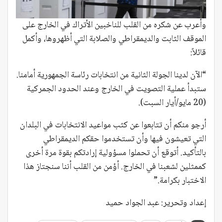
وأعرب عن شكره من القلب للناخبين الأتراك في الخارج على
الموقف الثابت والديمقراطي والصلابة التي أظهروها، وأكمل
قائلاً:
“الآن لدينا الجولة الثانية من انتخابات رئاسة الجمهورية أمامنا.
ستبدأ عملية التصويت في الخارج وعند الحدود الجمركية
(20 مايو/أيار السبت).
أرجو منكم أن تتابعوا عن كثب مواعيد الانتخابات في البلدان
التي تعيشون فيها وأن تستخدموا حقكم الديمقراطي
بالتأكيد. أتوقع أن تحملوا مسؤولية إرادتكم بقوة مرة أخرى
كممثلين لشعبنا في الخارج. أؤمن من القلب أننا سنجتاز هذا
الاختبار بكرامة.”
إعداد وتحرير: عبد الجواد حميد