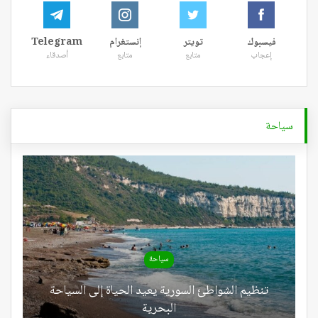
فيسبوك
تويتر
إنستغرام
Telegram
إعجاب
متابع
متابع
أصدقاء
سياحة
سياحة
تنظيم الشواطئ السورية يعيد الحياة إلى السياحة
البحرية