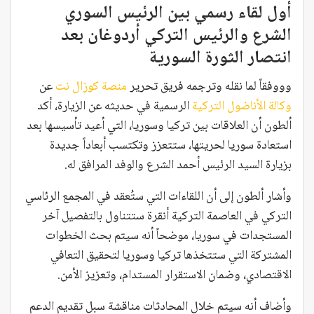
أول لقاء رسمي بين الرئيس السوري
الشرع والرئيس التركي أردوغان بعد
انتصار الثورة السورية
وووفقاً لما نقله وترجمه فريق تحرير
منصة كوزال نت
عن
وكالة الأناضول التركية
الرسمية في حديثه عن الزيارة، أكد
ألطون أن العلاقات بين تركيا وسوريا، التي أعيد تأسيسها بعد
استعادة سوريا لحريتها، ستتعزز وتكتسب أبعاداً جديدة
بزيارة السيد الرئيس أحمد الشرع والوفد المرافق له.
وأشار ألطون إلى أن اللقاءات التي ستُعقد في المجمع الرئاسي
التركي في العاصمة التركية أنقرة ستتناول بالتفصيل آخر
المستجدات في سوريا، موضحاً أنه سيتم بحث الخطوات
المشتركة التي ستتخذها تركيا وسوريا لتحقيق التعافي
الاقتصادي، وضمان الاستقرار المستدام، وتعزيز الأمن.
وأضاف أنه سيتم خلال المحادثات مناقشة سبل تقديم الدعم