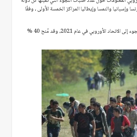
روبي المعلومات حول عدد طلبات اللجوء التي تقبلها كل دولة
ا وإسبانيا والنمسا وإيطاليا المراكز الخمسة الأولى ، وفقًا
الجدير بالذكر، أنه قد وصل أكثر من 600 ألف طلب لجوء إلى الاتحاد الأوروبي في عام 2021، وقد مُنح 40 %