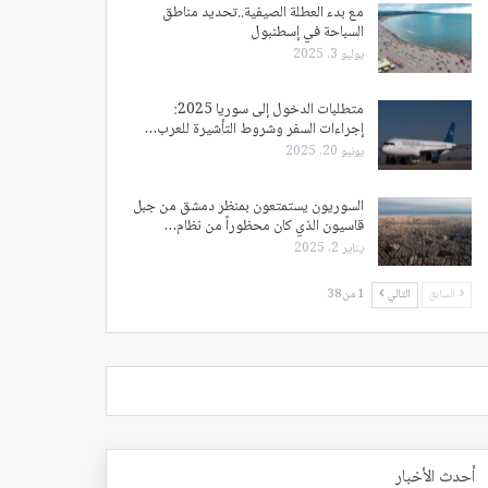
مع بدء العطلة الصيفية..تحديد مناطق
السباحة في إسطنبول
يوليو 3, 2025
متطلبات الدخول إلى سوريا 2025:
إجراءات السفر وشروط التأشيرة للعرب…
يونيو 20, 2025
السوريون يستمتعون بمنظر دمشق من جبل
قاسيون الذي كان محظوراً من نظام…
يناير 2, 2025
السابق
التالي
1 من 38
أحدث الأخبار