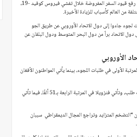
وقد أشارت وكالة اللجوء التابعة للاتحاد الأوروبي إلى رفع قيود السفر المفروضة خلال تفشي فيروس كوفيد -19،
فة من العالم كأسباب للزيادة الأخيرة.
ات لجوء جاءوا إلى دول الاتحاد الأوروبي عن طريق الجو
دول الاتحاد براً من دول البحر المتوسط ​​ودول البلقان عن
اد الأوروبي
وريون المرتبة الأولى في طلبات اللجوء، بينما يأتي المواطنون الأفغان
من ناحية أخرى، تحتل تركيا المرتبة الثالثة بـ 55 ألف طلب، وتأتي فنزويلا في المرتبة الرابعة بـ51 ألفًا، فيما تأتي
أن “التضخم المتزايد وتراجع المجال الديمقراطي سببان