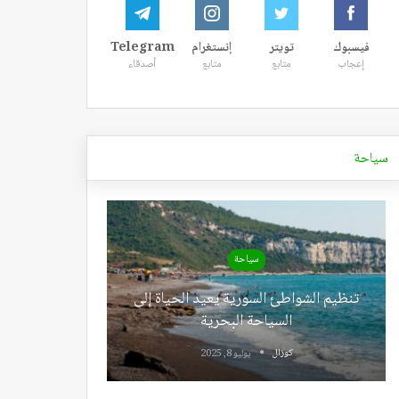
فيسبوك
تويتر
إنستغرام
Telegram
إعجاب
متابع
متابع
أصدقاء
سياحة
سياحة
تنظيم الشواطئ السورية يعيد الحياة إلى
السياحة البحرية
كوزال
يوليو 8, 2025