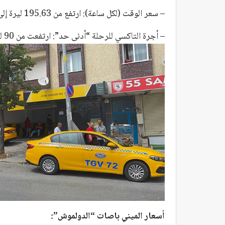
– سعر الوقت (لكل ساعة): ارتفع من 195.63 ليرة إلى 235 ليرة.
– أجرة التاكسي للرحلة “أدنى حد”: ارتفعت من 90 ليرة إلى 100 ليرة.
أسعار الميني باصات “الدولموش”: