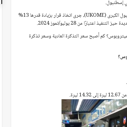
في إسطنبول.
وخلال اجتماع مركز تنسيق النقل التابع لبلدية إسطنبول الكبرى (UKOME)، جرى اتخاذ قرار بزيادة قدرها 13%
ذ اعتبارًا من 28 يوليو/تموز 2024.
الميتروبوس؟ كم أصبح سعر التذكرة العادية وسعر تذكرة
بوس؟
ليرة.