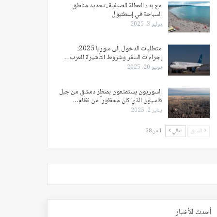
مع بدء العطلة الصيفية..تحديد مناطق
السباحة في إسطنبول
يوليو 3, 2025
متطلبات الدخول إلى سوريا 2025:
إجراءات السفر وشروط التأشيرة للعرب…
يونيو 20, 2025
السوريون يستمتعون بمنظر دمشق من جبل
قاسيون الذي كان محظوراً من نظام…
يناير 2, 2025
السابق
التالي
1 من 38
أحدث الأخبار