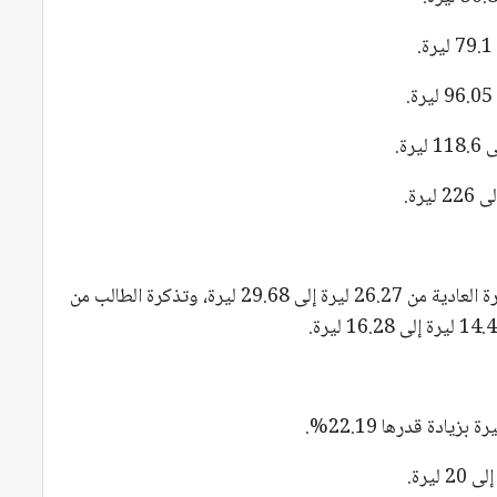
– إذا جرى التنقل عبر جميع المحطات: ارتفعت التذكرة العادية من 26.27 ليرة إلى 29.68 ليرة، وتذكرة الطالب من