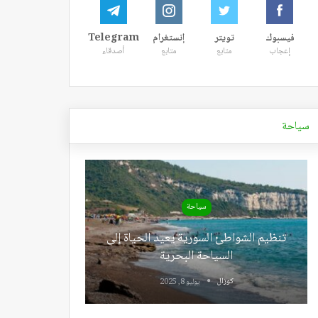
فيسبوك
تويتر
إنستغرام
Telegram
إعجاب
متابع
متابع
أصدقاء
سياحة
سياحة
تنظيم الشواطئ السورية يعيد الحياة إلى
السياحة البحرية
كوزال
يوليو 8, 2025