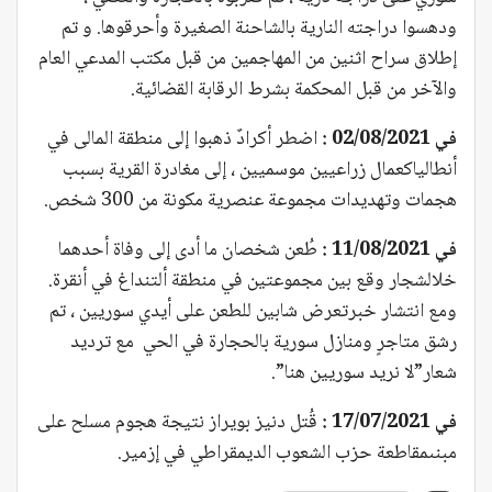
ودهسوا دراجته النارية بالشاحنة الصغيرة وأحرقوها. و تم
إطلاق سراح اثنين من المهاجمين من قبل مكتب المدعي العام
والآخر من قبل المحكمة بشرط الرقابة القضائية.
في 02/08/2021 :
اضطر أكرادٌ ذهبوا إلى منطقة المالى في
أنطالياكعمال زراعيين موسميين ، إلى مغادرة القرية بسبب
هجمات وتهديدات مجموعة عنصرية مكونة من 300 شخص.
في 11/08/2021 :
طُعن شخصان ما أدى إلى وفاة أحدهما
خلالشجار وقع بين مجموعتين في منطقة ألتنداغ في أنقرة.
ومع انتشار خبرتعرض شابين للطعن على أيدي سوريين ، تم
رشق متاجرٍ ومنازل سورية بالحجارة في الحي مع ترديد
شعار”لا نريد سوريين هنا”.
في 17/07/2021 :
قُتل دنيز بويراز نتيجة هجوم مسلح على
مبنىمقاطعة حزب الشعوب الديمقراطي في إزمير.