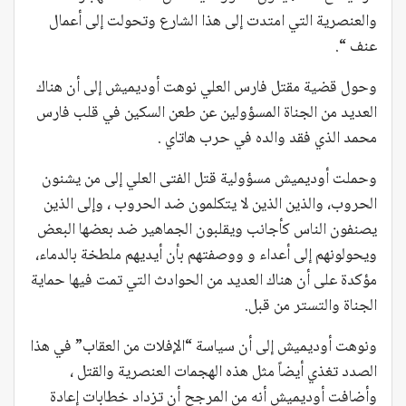
والعنصرية التي امتدت إلى هذا الشارع وتحولت إلى أعمال
عنف “.
وحول قضية مقتل فارس العلي نوهت أوديميش إلى أن هناك
العديد من الجناة المسؤولين عن طعن السكين في قلب فارس
محمد الذي فقد والده في حرب هاتاي .
وحملت أوديميش مسؤولية قتل الفتى العلي إلى من يشنون
الحروب، والذين الذين لا يتكلمون ضد الحروب ، وإلى الذين
يصنفون الناس كأجانب ويقلبون الجماهير ضد بعضها البعض
ويحولونهم إلى أعداء و ووصفتهم بأن أيديهم ملطخة بالدماء،
مؤكدة على أن هناك العديد من الحوادث التي تمت فيها حماية
الجناة والتستر من قبل.
ونوهت أوديميش إلى أن سياسة “الإفلات من العقاب” في هذا
الصدد تغذي أيضاً مثل هذه الهجمات العنصرية والقتل ،
وأضافت أوديميش أنه من المرجح أن تزداد خطابات إعادة