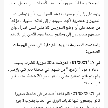
الهجمات ، مطالباً بضرورة أخذ هذا الأحداث على محمل الجد.
ونوه على إلى أن جمعيته تناشد السياسيين بأن يتوقفوا عن
التمييز والعنصرية لأنهما سيؤديان إلى نتائج سلبية ، مؤكداً
من جديد على أن وضع السوريين كلاجئين ليس خياراً ، وأن
جميعهم سيعودون إلى وطنهم عندما يعود الأمان إلى بلادهم.
واختتمت الصحيفة تقريرها بالإشارة إلى بعض الهجمات
العنصرية :
في 17 /01/2021 :
تعرضت عائلة سورية للضرب بسبب
ادعاء وجود ” ازعاج ” من قبلهم في منطقة بايراكلي بإزمير ،
ولم يتم فتح تحقيق بشأن ما يقرب من 20 شخصًا متورطين
في الحادث.
في 21/03/2021 : قام ثلاثة أشخاص في شاحنة صغيرة
كانوا يجمعون فيها نفايات الورق في أنطاليا بضرب لاجئ
سوري على دراجة نارية ، ثم ضربوه بالحجارة والعصي ،