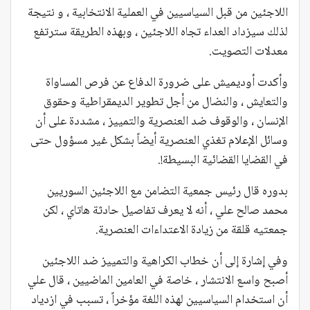
اللاجئين من قبل السياسيين في العملية الانتخابية ، و نتيجة
لذلك سيزداد العداء تجاه اللاجئين ، وبهذه الطريقة سترتفع
معدلات التصويت.
وأكدت أوديميش على ضرورة الدفاع عن فرص المساواة
والتعايش ، والنضال من أجل تطوير الديمقراطية وحقوق
الإنسان ، والوقوف ضد العنصرية والتمييز ، مشددة على أن
وسائل الإعلام تغذي العنصرية أيضاً بشكل غير مسؤول حتى
في القضايا القضائية البسيطة!.
بدوره قال رئيس جمعية التضامن مع اللاجئين السوريين
محمد صالح علي ، أنه لا يعرف تفاصيل حادثة هاتاي ، لكن
جمعتيه قلقة من زيادة الاعتداءات العنصرية.
وفي إشارة إلى أن خطاب الكراهية والتمييز ضد اللاجئين
أصبح واسع الانتشار ، خاصة في العامين الماضيين ، قال علي
أن استخدام السياسيين لهذه اللغة مؤخراً ، تسبب في ازدياد