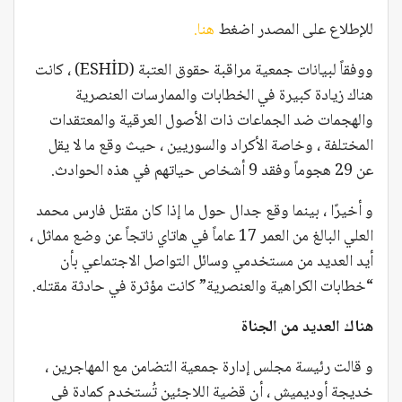
للإطلاع على المصدر اضغط
هنا.
ووفقاً لبيانات جمعية مراقبة حقوق العتبة (ESHİD) ، كانت
هناك زيادة كبيرة في الخطابات والممارسات العنصرية
والهجمات ضد الجماعات ذات الأصول العرقية والمعتقدات
المختلفة ، وخاصة الأكراد والسوريين ، حيث وقع ما لا يقل
عن 29 هجوماً وفقد 9 أشخاص حياتهم في هذه الحوادث.
و أخيرًا ، بينما وقع جدال حول ما إذا كان مقتل فارس محمد
العلي البالغ من العمر 17 عاماً في هاتاي ناتجاً عن وضع مماثل ،
أيد العديد من مستخدمي وسائل التواصل الاجتماعي بأن
“خطابات الكراهية والعنصرية” كانت مؤثرة في حادثة مقتله.
هناك العديد من الجناة
و قالت رئيسة مجلس إدارة جمعية التضامن مع المهاجرين ،
خديجة أوديميش ، أن قضية اللاجئين تُستخدم كمادة في