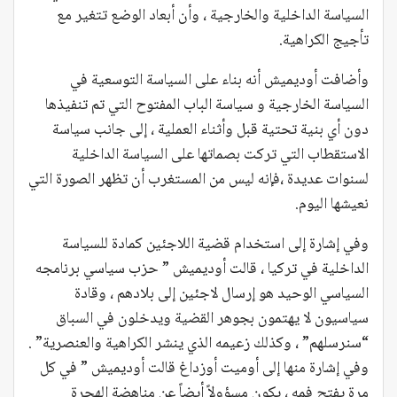
السياسة الداخلية والخارجية ، وأن أبعاد الوضع تتغير مع
تأجيج الكراهية.
وأضافت أوديميش أنه بناء على السياسة التوسعية في
السياسة الخارجية و سياسة الباب المفتوح التي تم تنفيذها
دون أي بنية تحتية قبل وأثناء العملية ، إلى جانب سياسة
الاستقطاب التي تركت بصماتها على السياسة الداخلية
لسنوات عديدة ،فإنه ليس من المستغرب أن تظهر الصورة التي
نعيشها اليوم.
وفي إشارة إلى استخدام قضية اللاجئين كمادة للسياسة
الداخلية في تركيا ، قالت أوديميش ” حزب سياسي برنامجه
السياسي الوحيد هو إرسال لاجئين إلى بلادهم ، وقادة
سياسيون لا يهتمون بجوهر القضية ويدخلون في السباق
“سنرسلهم” ، وكذلك زعيمه الذي ينشر الكراهية والعنصرية” .
وفي إشارة منها إلى أوميت أوزداغ قالت أوديميش ” في كل
مرة يفتح فمه ، يكون مسؤولاً أيضاً عن مناهضة الهجرة