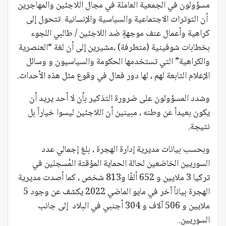
مسؤولون في الجمعية العاملة في مجال اللاجئين والمهاجرين
أن التوترات الاجتماعية والسياسية والإنسانية تتحول إلى
كراهية وأعمال عنف موجهةٍ ضد اللاجئين / طالبي اللجوء
بخطابات شوفينية (متطرفة) ،مشيرين إلى أن لغة “العنصرية
والكراهية” التي تستخدمها الحكومة والسياسيون و وسائل
الإعلام التابعة لهم ، لها دور فعال في وقوع مثل هذه الأحداث.
وشدد المسؤولون على ضرورة التذكير بأن لا أحد يريد أن
يكون بعيداً عن وطنه ، مبينين أن اللاجئين ليسوا خياراً بل
نتيجة.
وبحسب بيانات مديرية إدارة الهجرة ، بلغ إجمالي عدد
السوريين الخاضعين لحالة الحماية المؤقتة المُسجلين في
تركيا 3 ملايين و 652 ألفًا و813 شخص ، كما أصدت مديرية
الهجرة بياناً آخر في مايو الماضي 2022 يكشف عن وجود 5
ملايين و 506 آلاف و 304 أجنبي في البلاد إلى جانب
السوريين.