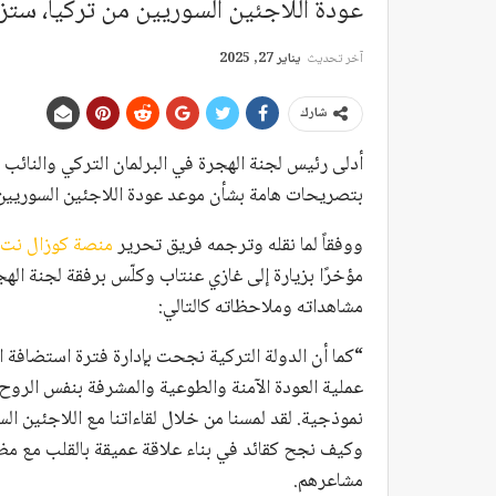
عودة اللاجئين السوريين من تركيا، ستزد
آخر تحديث
يناير 27, 2025
شارك
أدلى رئيس لجنة الهجرة في البرلمان التركي والنائب ع
بتصريحات هامة بشأن موعد عودة اللاجئين السوريين 
ووفقاً لما نقله وترجمه فريق تحرير
منصة كوزال نت
مؤخرًا بزيارة إلى غازي عنتاب وكلّس برفقة لجنة الهج
مشاهداته وملاحظاته كالتالي:
عملية العودة الآمنة والطوعية والمشرفة بنفس الروح 
نموذجية. لقد لمسنا من خلال لقاءاتنا مع اللاجئين ال
وكيف نجح كقائد في بناء علاقة عميقة بالقلب مع مظل
مشاعرهم.