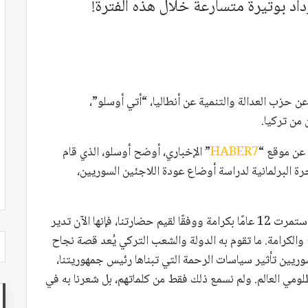
اد بوتيرة متسارعة خلال هذه الفترة!
ن حزب العدالة والتنمية عن أنطاليا، “أتي أوسلو”،
من تركيا.
عن موقع “
HABER7
” الإخباري، أوضح أوسلو، الذي قام
رة البرلمانية لدراسة أوضاع عودة اللاجئين السوريين،
“كما أن الدولة التركية نجحت بإدارة فترة استضافة استمرت 12 عامًا بكرامة ووفقًا لقيم حضارتنا، فإنها الآن تدير
والكرامة. ما تقوم به الدولة والشعب التركي يُعد قصة نجاح
سوريين تأثير سياسات الرحمة التي تبناها رئيس جمهوريتنا،
ومي العالم. ولم نسمع ذلك فقط من كلماتهم، بل شعرنا به في