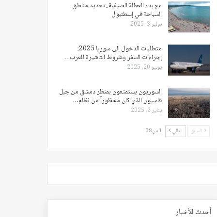
مع بدء العطلة الصيفية..تحديد مناطق
السباحة في إسطنبول
يوليو 3, 2025
متطلبات الدخول إلى سوريا 2025:
إجراءات السفر وشروط التأشيرة للعرب…
يونيو 20, 2025
السوريون يستمتعون بمنظر دمشق من جبل
قاسيون الذي كان محظوراً من نظام…
يناير 2, 2025
السابق
التالي
1 من 38
أحدث الأخبار