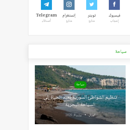
فيسبوك
تويتر
إنستغرام
Telegram
إعجاب
متابع
متابع
أصدقاء
سياحة
سياحة
تنظيم الشواطئ السورية يعيد الحياة إلى
السياحة البحرية
كوزال
يوليو 8, 2025