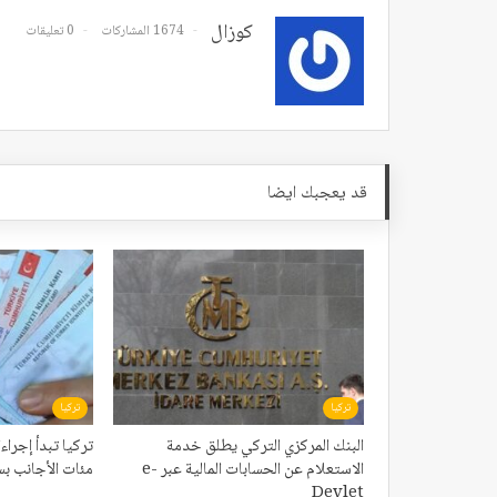
كوزال
1674 المشاركات
0 تعليقات
قد يعجبك ايضا
تركيا
تركيا
البنك المركزي التركي يطلق خدمة
تركيا تبدأ إجر
الاستعلام عن الحسابات المالية عبر e-
مئات الأجانب بس
Devlet