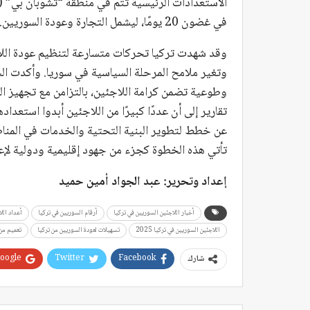
في غضون 20 يومًا، ليشمل التجارة وعودة السوريين. ويتم حالياً إجراء تحديث كامل لمعبر الجمارك.
وقد شهدت تركيا تحركات متسارعة لتنظيم عودة اللاج
وتغير ملامح المرحلة السياسية في سوريا. وأكدت ال
وطوعية تضمن كرامة اللاجئين، بالتزامن مع تجهيز ال
تقارير إلى أن عددًا كبيرًا من اللاجئين أبدوا استعدا
عن خطط لتطوير البنية التحتية والخدمات في المناط
تأتي هذه الخطوة كجزء من جهود إقليمية ودولية لإعا
إعداد وتحرير: عبد الجواد أمين حميد
أخبار اللاجئين السوريين في تركيا
أرقام السوريين في تركيا
أعداد الل
اللاجئين السوريين في تركيا 2025
تسهيلات لعودة السوريين من تركيا
تعميم من 
oogle+
Twitter
Facebook
شارك