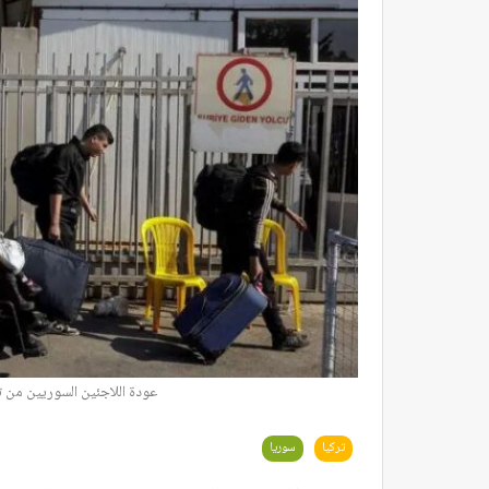
عودة اللاجئين السوريين من ت
تركيا
سوريا