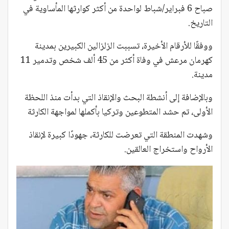
صباح 6 فبراير/شباط لواحدة من أكثر كوارثها المأساوية في
التاريخ.
ووفقًا للأرقام الأخيرة، تسببت الزلزالين الكبيرين بمدينة
كهرمان مرعش في وفاة أكثر من 45 ألف شخص وتدمير 11
مدينة.
وبالإضافة إلى أنشطة البحث والإنقاذ التي بدأت منذ اللحظة
الأولى، تم حشد المتطوعين وتركيا بأكملها لمواجهة الكارثة
وشهدت المنطقة التي تعرضت للكارثة، جهودًا كبيرة لإنقاذ
الأرواح واستخراج العالقين.