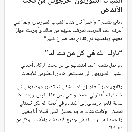
الشباب السوريون أخرجوني من تحت
الأنقاض
وتابع يتميز ” وأخيراً كان هناك الشباب السوريون، وبما أنني
أعرف اللغة العربية، تعرفت عليهم من هناك، وأجريت حوارًا
معهم، وبفضلهم تم إنقاذي بعد صراع كبير”.
“بارك الله في كل من دعا لنا”
وواصل يتميز “بعد انتشالهم لي من تحت الركام، أخذني
الشبان السوريون إلى مستشفى هاتاي الحكومي للأبحاث.
وتابع يتميز ” قالوا إن المستشفى قد تضرر ووضعوني في
خيمة، ثم أعطوني مصلا أو شيء من هذا القبيل، وبعد 24
ساعة قاموا بإرسالي إلى أضنة، وفي أضنة لم تكن كليتاي
تعملان، وكانت هناك حاجة لغسيل الكلى قليلا. أنا بخير،
والحمد لله. بارك الله في جميع الأصدقاء والأقارب وكل من
دعا لنا”