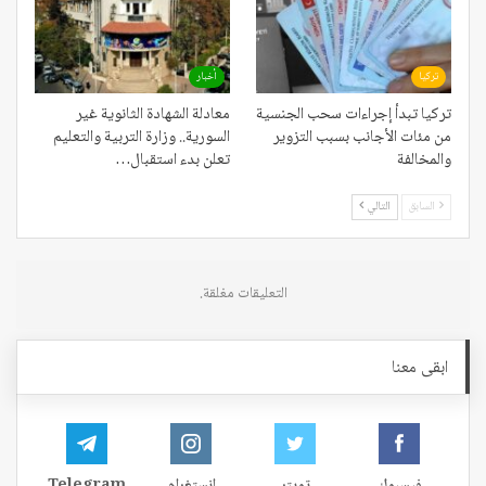
تركيا
أخبار
تركيا تبدأ إجراءات سحب الجنسية
معادلة الشهادة الثانوية غير
من مئات الأجانب بسبب التزوير
السورية.. وزارة التربية والتعليم
والمخالفة
تعلن بدء استقبال…
السابق
التالي
التعليقات مغلقة.
ابقى معنا
فيسبوك
تويتر
إنستغرام
Telegram