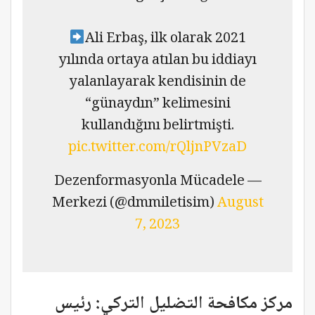
Ali Erbaş, ilk olarak 2021
yılında ortaya atılan bu iddiayı
yalanlayarak kendisinin de
“günaydın” kelimesini
kullandığını belirtmişti.
pic.twitter.com/rQljnPVzaD
— Dezenformasyonla Mücadele
Merkezi (@dmmiletisim)
August
7, 2023
مركز مكافحة التضليل التركي: رئيس