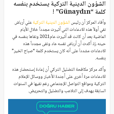
الشؤون الدينية التركية يستخدم بنفسه
كلمة “Günaydın” !
وأفاد المركز أن رئيس
الشؤون الدينية التركية
علي أرباش
نفي أولاً هذه الادعاءات التي أثيرت مجدداً خلال الأيام
الماضية بعد أن كانت قد أثيرت عام2021 ونفاها بنفسه في
حينه ،إذ أكدت أن أرباش نفسه عاد ونفى مجدداً هذه
الادعاءات مشدداَ على أنه كان يستخدم كلمة “صباح الخير”
بنفسه.
وأكد مركز مكافحة التضليل التركي أن إعادة إستحضار هذه
الادعاءات مرة أخرى على أجندة الأخبار ووسائل الإعلام
التركية ومواقع التواصل الإجتماعي رغم نفيها في السنوات
السابقة يهدف إلى التلاعب والتضليل والتحريض.