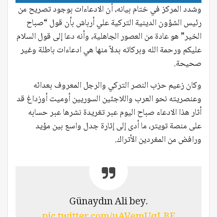
وشدد المركز في ختام بيانه، أن الادعاءات بوجود تصريح من
رئيس الشؤون الدينية التركية علي أرباش بأن قول “صباح
الخير” هو عادة من العصور الجاهلية، وأنه دعا إلى قول السلام
عليكم ورحمة الله وبركاته بدلاً منها هي ادعاءات باطلة وغير
صحيحة.
وكان زعيم حزب النصر التركي والرجل المعروف بعدائه
وعنصريته نحو العرب واللاجئين السوريين أوميت أوزداغ قد
أثار هذا الادعاء صباح اليوم عبر تغريدة نشرها عبر حسابه
على منصة تويتر، ما أدى إلى إثارة جدل واسع بين مؤيد
ورافض من المغردين الأتراك.
Günaydın Ali bey.