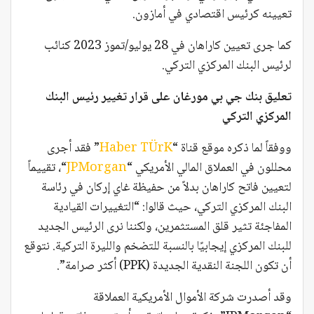
تعيينه كرئيس اقتصادي في أمازون.
كما جرى تعيين كاراهان في 28 يوليو/تموز 2023 كنائب
لرئيس البنك المركزي التركي.
تعليق بنك جي بي مورغان على قرار تغيير رئيس البنك
المركزي التركي
ووفقاً لما ذكره موقع قناة “
Haber TÜrK
” فقد أجرى
محللون في العملاق المالي الأمريكي “
JPMorgan
“، تقييماً
لتعيين فاتح كاراهان بدلاً من حفيظة غاي إركان في رئاسة
البنك المركزي التركي، حيث قالوا: “التغييرات القيادية
المفاجئة تثير قلق المستثمرين، ولكننا نرى الرئيس الجديد
للبنك المركزي إيجابيًا بالنسبة للتضخم والليرة التركية. نتوقع
أن تكون اللجنة النقدية الجديدة (PPK) أكثر صرامة”.
وقد أصدرت شركة الأموال الأمريكية العملاقة