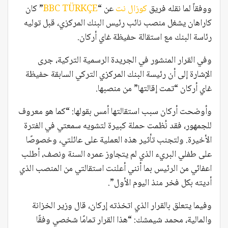
ووفقاً لما نقله فريق
كوزال نت
عن “
BBC TÜRKÇE
” كان
كاراهان يشغل منصب نائب رئيس البنك المركزي، قبل توليه
رئاسة البنك مع استقالة حفيظة غاي أركان.
وفي القرار المنشور في الجريدة الرسمية التركية، جرى
الإشارة إلى أن رئيسة البنك المركزي التركي السابقة حفيظة
غاي أركان “تمت إقالتها” من منصبها.
وأوضحت أركان سبب استقالتها أمس بقولها: “كما هو معروف
للجمهور، فقد نُظمت حملة كبيرة لتشويه سمعتي في الفترة
الأخيرة. ولتجنب تأثير هذه العملية على عائلتي، وخصوصًا
على طفلي البريء الذي لم يتجاوز عمره السنة ونصف، أطلب
اعفائي من الرئيس بما أنني أعلنت استقالتي من المنصب الذي
أديته بكل فخر منذ اليوم الأول”.
وفيما يتعلق بالقرار الذي اتخذته إركان، قال وزير الخزانة
والمالية، محمد شيمشك: “هذا القرار تمامًا شخصي وفقًا