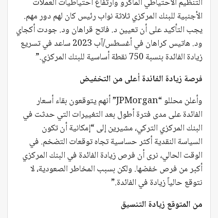
التنظيم الاحتياطي الماكرو وارتفاع احتياطيات العملات
الأجنبية للبنك المركزي ثلاثة نواب رئيس كان لهم دور مهم.
يجب التأكيد على أن تعيين د. فاتح قراهان ود. جودت أكجاي
ود. هاتيس كراهان في أغسطس/آب 2023 ساعد في تسريع
زيادة الفائدة بنسبة 750 نقطة أساسية للبنك المركزي.”
فرصة زيادة الفائدة أعلى من التخفيض
وأعلن محللو “JPMorgan” أنهم يتوقعون بقاء أسعار
الفائدة على مدى فترة أطول بعد التغييرات التي حدثت في
البنك المركزي التركي، مشيرين إلى “إمكانية أن تكون
السياسة النقدية أكثر حساسية تجاه توقعات التضخم. في
الوقت الحالي، نرى أن فرص زيادة الفائدة في البنك المركزي
أكبر من فرص خفضها. ولكن بسبب المخاطر الصعودية، لا
نتوقع حالياً زيادة في الفائدة.”
من المتوقع زيادة التنسيق