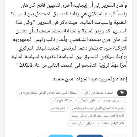
وأشار التقرير إلى أن إيجابية آخرى لتعيين فاتح كاراهان
رئيساً للبنك المركزي هي زيادة التنسيق المحتمل بين السياسة
النقدية والسياسة المالية، حيث ذكر في التقرير: “وفي هذا
السياق، أكد وزير المالية والخزانة محمد شمشيك أن تعيين
كاراهان جرى بدعمه الشخصي. وأعلن نائب رئيس الجمهورية
التركية جودت يلماز دعمه للرئيس الجديد للبنك المركزي.
برأينا، سيكون التنسيق بين السياسة النقدية والسياسة المالية
أمرًا مهمًا لرؤية التضخم في النصف الثاني من عام 2024.”
إعداد وتحرير: عبد الجواد أمين حميد
استقالة حفيظة غاي أركان
استقالة رئيس البنك المركزي التركي حفيظة غاي أركان
بنك جي بي مورجان الاستثماري الأمريكي
حفيظة جاي أركان
رئيس البنك المركزي التركي الجديد فاتح كاراهان
فاتح كاراهان
فاتح كاراهان رئيس البنك المركزي التركي الجديد
فاتح كاراهان محافظ البنك المركزي التركي الجديد