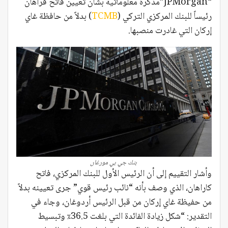
“JPMorgan”مذكرة معلوماتية بشأن تعيين فاتح قراهان
رئيساً للبنك المركزي التركي (
TCMB
) بدلاً من حافظة غاي
إركان التي غادرت منصبها.
بنك جي بي مورغان
وأشار التقييم إلى أن الرئيس الأول للبنك المركزي، فاتح
كاراهان، الذي وصف بأنه “نائب رئيس قوي” جرى تعيينه بدلاً
من حفيظة غاي إركان من قبل الرئيس أردوغان، وجاء في
التقدير: “شكل زيادة الفائدة التي بلغت 36.5٪ وتبسيط