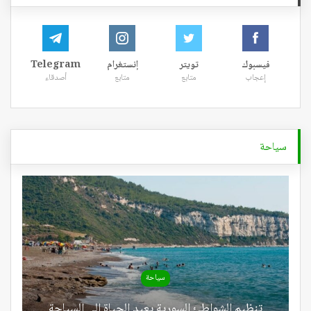
فيسبوك
تويتر
إنستغرام
Telegram
إعجاب
متابع
متابع
أصدقاء
سياحة
سياحة
تنظيم الشواطئ السورية يعيد الحياة إلى السياحة