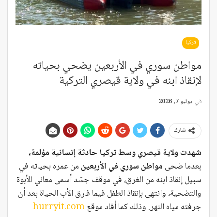
تركيا
مواطن سوري في الأربعين يضحي بحياته
لإنقاذ ابنه في ولاية قيصري التركية
في
يوليو 7, 2026
شارك
شهدت ولاية قيصري وسط تركيا حادثة إنسانية مؤلمة،
بعدما ضحى
مواطن سوري في الأربعين
من عمره بحياته في
سبيل إنقاذ ابنه من الغرق، في موقف جسّد أسمى معاني الأبوة
والتضحية، وانتهى بإنقاذ الطفل فيما فارق الأب الحياة بعد أن
جرفته مياه النهر. وذلك كما أفاد موقع
hurryit.com