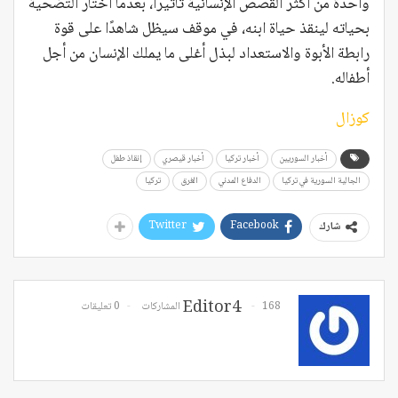
واحدة من أكثر القصص الإنسانية تأثيرًا، بعدما اختار التضحية
بحياته لينقذ حياة ابنه، في موقف سيظل شاهدًا على قوة
رابطة الأبوة والاستعداد لبذل أغلى ما يملك الإنسان من أجل
أطفاله.
كوزال
أخبار السوريين
أخبار تركيا
أخبار قيصري
إنقاذ طفل
الجالية السورية في تركيا
الدفاع المدني
الغرق
تركيا
Twitter
Facebook
شارك
Editor4
168 المشاركات
0 تعليقات