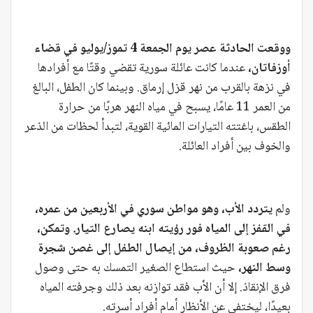
ووقعت الحادثة عصر يوم الجمعة 4 تموز/يوليو في قضاء
أوزفاتان،
عندما كانت عائلة سورية تقضي وقتًا مع أفرادها
في نزهة بالقرب من نهر قزل إرماق. وبينما كان الطفل، البالغ
من العمر 11 عامًا، يسبح في مياه النهر هربًا من حرارة
الطقس، باغتته التيارات المائية القوية، لتبدأ لحظات من الذعر
والخوف بين أفراد العائلة.
ولم
يتردد الأب، وهو مواطن سوري في الأربعين من عمره،
في القفز إلى المياه فور رؤيته ابنه يصارع التيار. وتمكن،
رغم صعوبة الظروف، من إيصال الطفل إلى غصن شجرة
وسط النهر،
حيث استطاع الصغير التمسك به حتى وصول
فرق الإنقاذ. إلا أن الأب فقد توازنه بعد ذلك وجرفته المياه
بعيدًا، ليختفي عن الأنظار أمام أفراد أسرته.