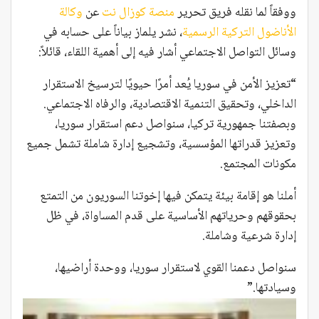
ووفقاً لما نقله فريق تحرير
منصة كوزال نت
عن
وكالة
الأناضول التركية الرسمية
، نشر يلماز بياناً على حسابه في
وسائل التواصل الاجتماعي أشار فيه إلى أهمية اللقاء، قائلاً:
“تعزيز الأمن في سوريا يُعد أمرًا حيويًا لترسيخ الاستقرار
الداخلي، وتحقيق التنمية الاقتصادية، والرفاه الاجتماعي.
وبصفتنا جمهورية تركيا، سنواصل دعم استقرار سوريا،
وتعزيز قدراتها المؤسسية، وتشجيع إدارة شاملة تشمل جميع
مكونات المجتمع.
أملنا هو إقامة بيئة يتمكن فيها إخوتنا السوريون من التمتع
بحقوقهم وحرياتهم الأساسية على قدم المساواة، في ظل
إدارة شرعية وشاملة.
سنواصل دعمنا القوي لاستقرار سوريا، ووحدة أراضيها،
وسيادتها.”