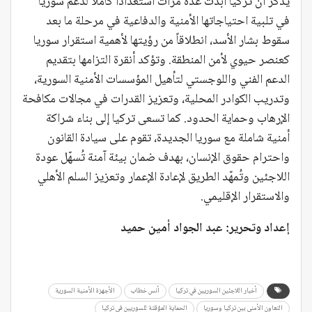
يُذكر أن تركيا أبدت عدة مرات استعداداً كاملاً لدعم سوريا
في تلبية احتياجاتها الأمنية والدفاعية في مرحلة ما بعد
سقوط بشار الأسد، انطلاقاً من رؤيتها لأهمية استقرار سوريا
كعنصر حيوي لأمن المنطقة. وتؤكد أنقرة التزامها بتقديم
الدعم الفني واللوجستي لتأهيل المؤسسات الأمنية السورية،
وتدريب الكوادر المحلية، وتعزيز القدرات في مجالات مكافحة
الإرهاب وحماية الحدود. كما تسعى تركيا إلى بناء شراكة
أمنية شاملة مع سوريا الجديدة، تقوم على سيادة القانون
واحترام حقوق الإنسان، بهدف ضمان بيئة آمنة تُسهّل عودة
اللاجئين وتُمهّد الطريق لإعادة الإعمار وتعزيز السلم الأهلي
والاستقرار الإقليمي.
إعداد وتحرير: عبد الجواد أمين حميد
أخبار اللاجئين السوريين في تركيا
أنس خطاب
الأجهزة الأمنية السورية
التعاون الأمني بين تركيا وسوريا
الحماية المؤقتة للسوريين في تركيا