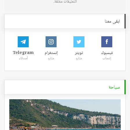
التعليقات مغلقة.
ابقى معنا
فيسبوك
تويتر
إنستغرام
Telegram
إعجاب
متابع
متابع
أصدقاء
سياحة