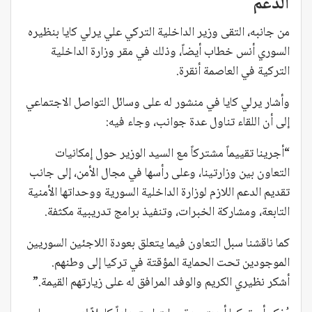
الدعم
من جانبه، التقى وزير الداخلية التركي علي يرلي كايا بنظيره
السوري أنس خطاب أيضاً، وذلك في مقر وزارة الداخلية
التركية في العاصمة أنقرة.
وأشار يرلي كايا في منشور له على وسائل التواصل الاجتماعي
إلى أن اللقاء تناول عدة جوانب، وجاء فيه:
“أجرينا تقييماً مشتركاً مع السيد الوزير حول إمكانيات
التعاون بين وزارتينا، وعلى رأسها في مجال الأمن، إلى جانب
تقديم الدعم اللازم لوزارة الداخلية السورية ووحداتها الأمنية
التابعة، ومشاركة الخبرات، وتنفيذ برامج تدريبية مكثفة.
كما ناقشنا سبل التعاون فيما يتعلق بعودة اللاجئين السوريين
الموجودين تحت الحماية المؤقتة في تركيا إلى وطنهم.
أشكر نظيري الكريم والوفد المرافق له على زيارتهم القيمة.”