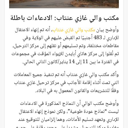
مكتب والي غازي عنتاب: الادعاءات باطلة
وأوضح بيان
مكتب والي غازي عنتاب
، أنه تم إنهاء الاعتقال
الإداري لـ 483 أجنبيًا تم القبض عليهم في الولاية وفي
مقاطعات مختلفة، وتم تسليمهم أو نقلهم إلى مركز الترحيل،
ثم نُقلوا إلى مركز هاتاي أبايدن للإيواء المؤقت في مجموعات
في الفترة ما بين 11 إلى 14 يناير/كانون الثاني الحالي.
وأكد مكتب والي غازي عنتاب أنه تم تنفيذ جميع المعاملات
التي تمت أثناء إقامة الأجانب في مركز ترحيل غازي عنتاب
وفقًا للتشريعات والقانون المعمول به في البلاد.
وأوضح مكتب الوالي أن النماذج المذكورة في الادعاءات
ليست “نماذج عودة طوعية”، ولكن نموذج إنهاء الاعتقال
الإداري وتعهد تسليم الأمانات، وهما إلزاميان للتوقيع عند
مغادرة مركز الترحيل، مشددا على وجود رقابة على جميع