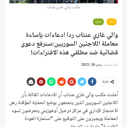
مكتب والي غازي عنتاب
تركيا
سوريا
والي غازي عنتاب ردا ادعاءات بإساءة
معاملة اللاجئين السوريين:سنرفع دعوى
قضائية ضد مطلقي هذه الافتراءات!
آخر تحديث
يناير 30, 2023
شارك
أعلنت مكتب والي غازي عنتاب أن الادعاءات القائلة بأن
اللاجئين السوريين الذين يتمتعون بوضع الحماية المؤقتة رهن
الاحتجاز الإداري في مركز ترحيل أوغوزيلي يتعرضون لسوء
المعاملة ويجبرون على التوقيع على “استمارة العودة
الطوعية” عارية عن الصحة.