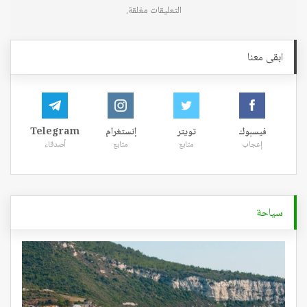
التعليقات مغلقة.
ابقى معنا
فيسبوك
تويتر
إنستغرام
Telegram
إعجاب
متابع
متابع
أصدقاء
سياحة