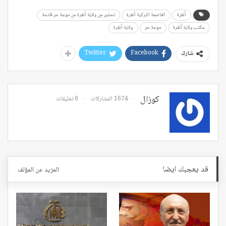
أنقرة
العاصمة التركية أنقرة
تحذير من ولاية أنقرة من موجة حر قادمة
مكتب ولاية أنقرة
موجة حر
ولاية أنقرة
Twitter
Facebook
شارك
كوزال
1674 المشاركات
0 تعليقات
قد يعجبك ايضا
المزيد عن المؤلف