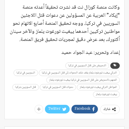
وكانت منصة كوزال نت قد نشرت تحقيقاً أعدته منصة
“إيكاد” العربية عن المسؤولين عن دعوات قتل اللاجئين
السوريين في تركيا، ووجه تحقيق المنصة أصابع الاتهام نحو
مواطنين تركيين أحدهما ييغيت تورغوت يلماز والآخر سينان
أكتورك، بعد عرض دقيق لمجريات تحقيق فريق المنصة.
إعداد وتحرير: عبد الجواد حميد
التحريض على قتل السوريين في تركيا
التركي ييغيت تورغوت يلماز يقف خلف الدعوات إلى قتل السوريين في تركيا
السوريين في تركيا
المتهم بالتحريض على قتل السوريين في تركيا ييغيت تورغوت يلماز
المواطن التركي ييغيت تورغوت يلماز
دعوات قتل السوريين في تركيا
قتل السوريين بتركيا
ييغيت تورغوت يلماز
Twitter
Facebook
شارك