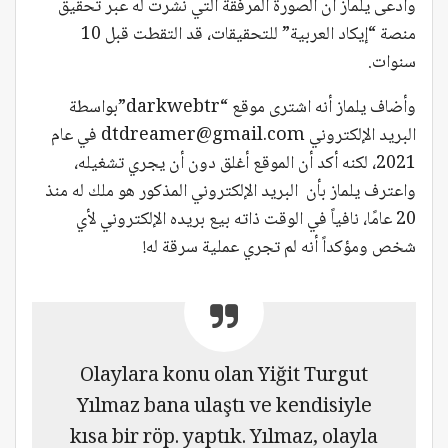
وادعى يلماز أن الصورة المرفقة التي نُشرت له عبر تحقيق
منصة “إيكاد العربية” للتحقيقات، قد التقطت قبل 10
سنوات.
وأضاف يلماز أنه اشترى موقع “darkwebtr”بواسطة
البريد الإلكتروني
dtdreamer@gmail.com
في عام
2021، لكنه أكد أن الموقع أغلق دون أن يجري تشغيله،
واعترف يلماز بأن البريد الإلكتروني المذكور هو ملك له منذ
20 عامًا، نافياً في الوقت ذاته بيع بريده الإلكتروني لأي
شخص ومؤكداً أنه لم تجري عملية سرقة له!
Olaylara konu olan Yiğit Turgut
Yılmaz bana ulaştı ve kendisiyle
kısa bir röp. yaptık. Yılmaz, olayla