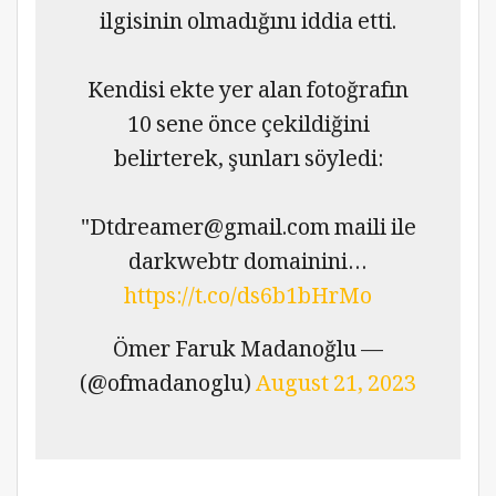
ilgisinin olmadığını iddia etti.
Kendisi ekte yer alan fotoğrafın
10 sene önce çekildiğini
belirterek, şunları söyledi:
"
Dtdreamer@gmail.com
maili ile
darkwebtr domainini…
https://t.co/ds6b1bHrMo
— Ömer Faruk Madanoğlu
(@ofmadanoglu)
August 21, 2023