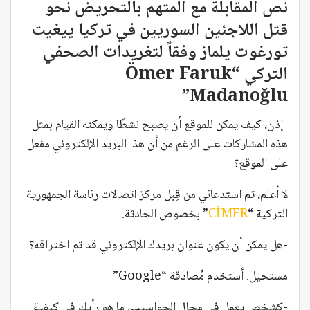
نص المقابلة مع المتهم بالتحريض نحو
قتل اللاجئين السوريين في تركيا ييغيت
تورغوت يلماز وفقاً لتغريدات الصحفي
التركي “Ömer Faruk
Madanoğlu”
-إذن، كيف يمكن للموقع أن يصبح نشطًا ويمكنه القيام بمثل
هذه المشاركات على الرغم من أن هذا البريد الإلكتروني مفعل
على الموقع؟
لا أعلم، تم استدعائي من قِبل مركز اتصالات رئاسة الجمهورية
التركية “
CİMER
” بخصوص الحادثة.
-هل يمكن أن يكون عنوان بريدك الإلكتروني قد تم اختراقه؟
مستحيل. أستخدم مُصادقة “Google”
-كشخص يعمل في مجال الحواسيب، ما هو رأيك في كيفية