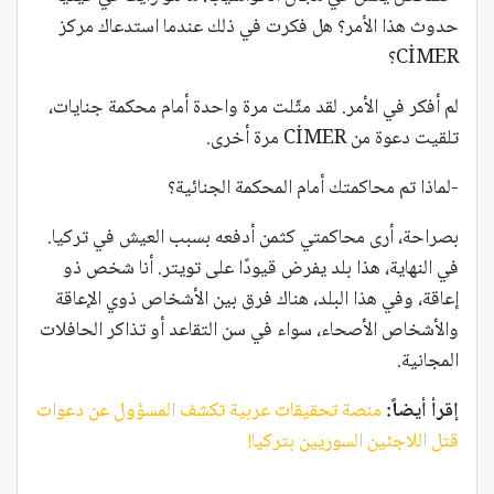
حدوث هذا الأمر؟ هل فكرت في ذلك عندما استدعاك مركز
CİMER؟
لم أفكر في الأمر. لقد مثّلت مرة واحدة أمام محكمة جنايات،
تلقيت دعوة من CİMER مرة أخرى.
-لماذا تم محاكمتك أمام المحكمة الجنائية؟
بصراحة، أرى محاكمتي كثمن أدفعه بسبب العيش في تركيا.
في النهاية، هذا بلد يفرض قيودًا على تويتر. أنا شخص ذو
إعاقة، وفي هذا البلد، هناك فرق بين الأشخاص ذوي الإعاقة
والأشخاص الأصحاء، سواء في سن التقاعد أو تذاكر الحافلات
المجانية.
إقرأ أيضاً:
منصة تحقيقات عربية تكشف المسؤول عن دعوات
قتل اللاجئين السوريين بتركيا!