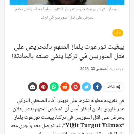
المواطن التركي ييغيت تورغوت يلماز المتهم بالوقوف خلف إعلان صادم
يحرض على قتل السوريين في تركيا
تركيا
ييغيت تورغوت يلماز المتهم بالتحريض على
قتل السوريين في تركيا ينفي صلته بالحادثة!
آخر تحديث
أغسطس 22, 2023
شارك
في تغريدة مطولة نشرها على تويتر، أفاد الصحفي التركي
عمر فاروق مادان أوغلو أمس أن الشخص المتهم بنشر إعلان
يحرض على قتل السوريين في تركيا، ييغيت تورغوت يلماز
“
Yiğit Turgut Yılmaz
“، قد تواصل معه وأجرى معه