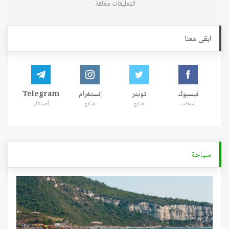
التعليقات مغلقة.
ابقى معنا
فيسبوك
تويتر
إنستغرام
Telegram
إعجاب
متابع
متابع
أصدقاء
سياحة