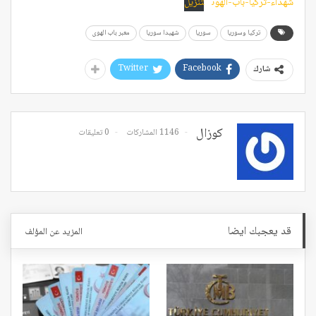
شهداء-تركيا-باب-الهوى
تنزيل
تركيا وسوريا
سوريا
شهيدا سوريا
معبر باب الهوى
Twitter
Facebook
شارك
كوزال
1146 المشاركات
0 تعليقات
قد يعجبك ايضا
المزيد عن المؤلف