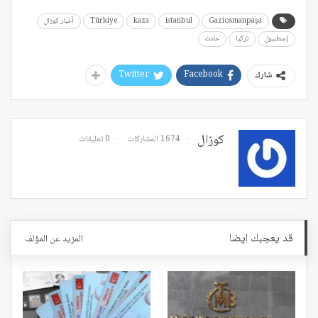
Gaziosmanpaşa
istanbul
kaza
Türkiye
أخبار كوزال
إسطنبول
تركيا
حادث
Twitter
Facebook
شارك
كوزال
1674 المشاركات
0 تعليقات
قد يعجبك ايضا
المزيد عن المؤلف