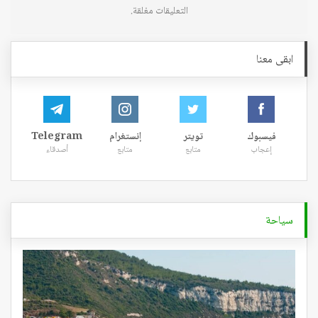
التعليقات مغلقة.
ابقى معنا
فيسبوك
تويتر
إنستغرام
Telegram
إعجاب
متابع
متابع
أصدقاء
سياحة