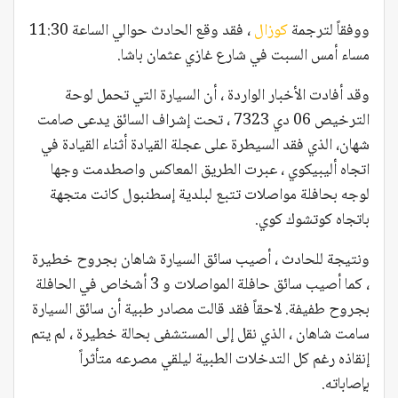
ووفقاً لترجمة
كوزال
، فقد وقع الحادث حوالي الساعة 11:30
مساء أمس السبت في شارع غازي عثمان باشا.
وقد أفادت الأخبار الواردة ، أن السيارة التي تحمل لوحة
الترخيص 06 دي 7323 ، تحت إشراف السائق يدعى صامت
شهان، الذي فقد السيطرة على عجلة القيادة أثناء القيادة في
اتجاه أليبيكوي ، عبرت الطريق المعاكس واصطدمت وجها
لوجه بحافلة مواصلات تتبع لبلدية إسطنبول كانت متجهة
باتجاه كوتشوك كوي.
ونتيجة للحادث ، أصيب سائق السيارة شاهان بجروح خطيرة
، كما أصيب سائق حافلة المواصلات و 3 أشخاص في الحافلة
بجروح طفيفة. لاحقاً فقد قالت مصادر طبية أن سائق السيارة
سامت شاهان ، الذي نقل إلى المستشفى بحالة خطيرة ، لم يتم
إنقاذه رغم كل التدخلات الطبية ليلقي مصرعه متأثراً
بإصاباته.