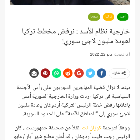
أخبار
تركيا
سوريا
خارجية نظام الأسد : نرفض مخطط تركيا
لعودة مليون لاجئ سوري!
آخر تحديث
مايو 22, 2022
شارك
بينما لا تزال قضية المهاجرين السوريون على رأس الأجندة
السياسية في تركيا ؛ ردت وزارة الخارجية السورية أمس
بإعلانها رفض خطة الرئيس التركية أردوغان بإعادة مليون
لاجئ سوري إلى “المناطق الآمنة” على الحدود السورية.
ووفقاً لترجمة
كوزال نت
نقلاً عن صحيفة جمهورييت ، كان
الرئيس رجب طيب أردوغان ، قد أعلن مطلع شهر أيار / مايو