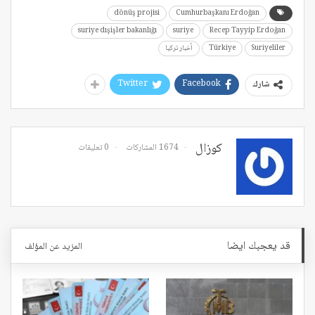
dönüş projisi
Cumhurbaşkanı Erdoğan
suriye dışişler bakanlığı
suriye
Recep Tayyip Erdoğan
Suriyeliler
Türkiye
أخبار تركيا
Twitter
Facebook
شارك
كوزال
1674 المشاركات
0 تعليقات
قد يعجبك ايضا
المزيد عن المؤلف