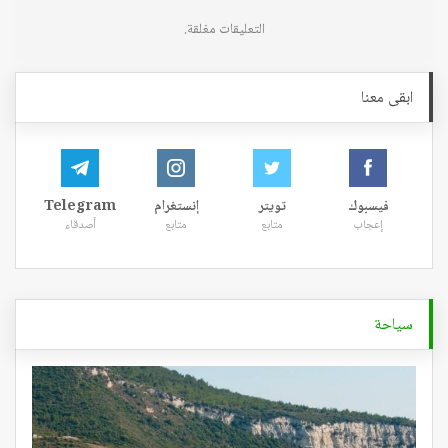
التعليقات مغلقة.
ابقى معنا
فيسبوك
تويتر
إنستغرام
Telegram
إعجاب
متابع
متابع
أصدقاء
سياحة