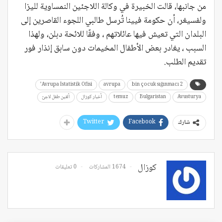
من جانبها، قالت الخبيرة في وكالة اللاجئين النمساوية لليزا
ولفسيغر، أن حكومة فيينا تُرسل طالبي اللجوء القاصرين إلى
البلدان التي تعيش فيها عائلاتهم ، وفقًا للائحة دبلن، ولهذا
السبب ، يغادر بعض الأطفال المخيمات دون سابق إنذار فور
تقديم الطلب.
Avrupa İstatistik Ofisi’
avrupa
2 bin çocuk sığınmacı
Avusturya
Bulgaristan
temuz
أخبار كوزال
ألفين طفل لاجئ
Twitter
Facebook
شارك
كوزال
1674 المشاركات
0 تعليقات