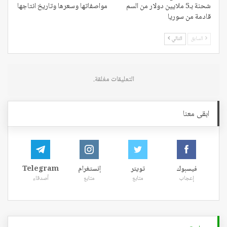
شحنة بـ5 ملايين دولار من السم
مواصفاتها وسعرها وتاريخ انتاجها
قادمة من سوريا
السابق
التالي
التعليقات مغلقة.
ابقى معنا
فيسبوك
تويتر
إنستغرام
Telegram
إعجاب
متابع
متابع
أصدقاء