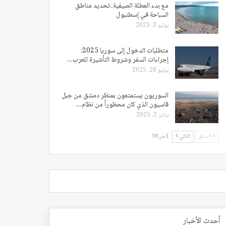
مع بدء العطلة الصيفية..تحديد مناطق
السباحة في إسطنبول
يوليو 3, 2025
متطلبات الدخول إلى سوريا 2025:
إجراءات السفر وشروط التأشيرة للعرب…
يونيو 20, 2025
السوريون يستمتعون بمنظر دمشق من جبل
قاسيون الذي كان محظوراً من نظام…
يناير 2, 2025
السابق
التالي
1 من 38
أحدث الأخبار