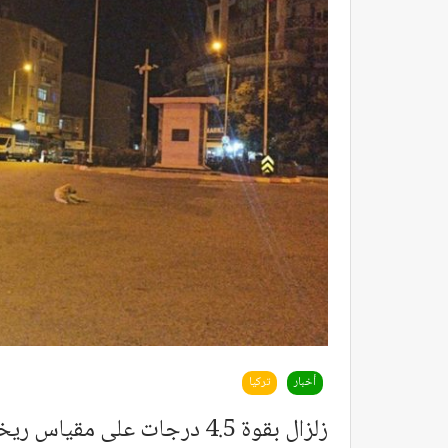
أخبار
تركيا
زلزال بقوة 4.5 درجات على مقياس ريختر في ملاطيه