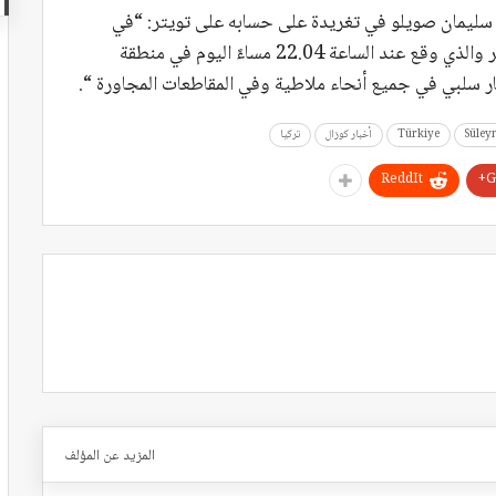
ية سليمان صويلو في تغريدة على حسابه على تويتر: “في
الزلزال الذي بلغت قوته 4.5 درجة على مقياس ريختر والذي وقع عند الساعة 22.04 مساءً اليوم في منطقة
ار سلبي في جميع أنحاء ملاطية وفي المقاطعات المجاورة “.
Süley
Türkiye
أخبار كوزال
تركيا
ReddIt
G
المزيد عن المؤلف