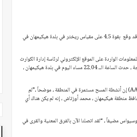
قالت وكالة الأناضول التركية الرسمية اليوم أن زلزالاً قد وقع بقوة 4.5 على مقياس ريختر في بلدة هيكيمهان في
للمعلومات الواردة على الموقع الإلكتروني لرئاسة إدارة الكوارث
والطوارئ التركية (AFAD) ، فإن زلزالًا بقوة 4.5 درجة ، حدث الساعة الــ 22.04 مساء اليوم في بلدة هيكيمهان ،
وقال والي ملاطية خلوصي شاهين لوكالة الأناضول (AA) إن أنشطة المسح مستمرة في المنطقة ، موضحاً ،”لم
افظ منطقة هيكيمهان ، محمد أوزتاش ، إنه لم يكن هناك أي
واس مضيفاً ، “لقد اتصلنا الآن بالفرق المعنية والقرى في