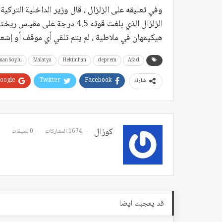
وفي تعليقه على الزلزال ، قال وزير الداخلية الترك
هيكيمهان في ملاطية ، لم يتم تلقي أي موقف أو إشع
man Soylu
Malatya
Hekimhan
deprem
Afad
oogle+
Twitter
Facebook
شارك
كوزال
1674 المشاركات
0 تعليقات
قد يعجبك ايضا