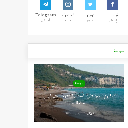
فيسبوك
تويتر
إنستغرام
Telegram
إعجاب
متابع
متابع
أصدقاء
سياحة
سياحة
تنظيم الشواطئ السورية يعيد الحياة إلى
السياحة البحرية
كوزال
يوليو 8, 2025