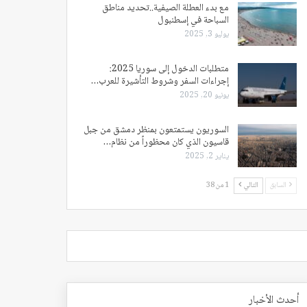
مع بدء العطلة الصيفية..تحديد مناطق
السباحة في إسطنبول
يوليو 3, 2025
متطلبات الدخول إلى سوريا 2025:
إجراءات السفر وشروط التأشيرة للعرب…
يونيو 20, 2025
السوريون يستمتعون بمنظر دمشق من جبل
قاسيون الذي كان محظوراً من نظام…
يناير 2, 2025
السابق
التالي
1 من 38
أحدث الأخبار