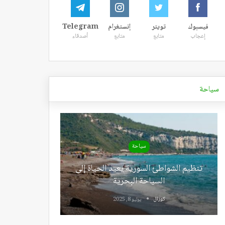
فيسبوك
تويتر
إنستغرام
Telegram
إعجاب
متابع
متابع
أصدقاء
سياحة
سياحة
تنظيم الشواطئ السورية يعيد الحياة إلى
السياحة البحرية
كوزال
يوليو 8, 2025