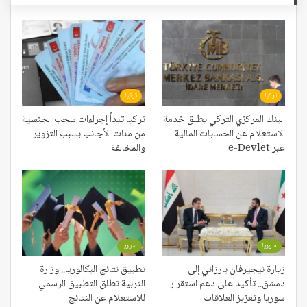
تركيا
تركيا
البنك المركزي التركي يطلق خدمة
تركيا تبدأ إجراءات سحب الجنسية
الاستعلام عن الحسابات المالية
من مئات الأجانب بسبب التزوير
عبر e-Devlet
والمخالفة
سوريا
سوريا
زيارة نيجيرفان بارزاني إلى
تطبيق نتائج البكالوريا.. وزارة
دمشق.. تأكيد على دعم استقرار
التربية تطلق التطبيق الرسمي
سوريا وتعزيز العلاقات
للاستعلام عن النتائج