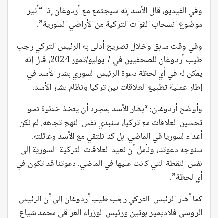
وفي الفيديو، قال الأسد إنه سيجتمع مع أردوغان إذا “أثير
موضوع انسحاب القوات التركية من الأراضي السورية”.
وفي وقت سابق وخلال تصريح أدلى به الرئيس التركي رجب
طيب أردوغان للصحفيين في 7 يوليو/تموز 2024، قال إنه
يمكن له في أي لحظة دعوة الرئيس السوري بشار الأسد في
إطار عملية تطبيع العلاقات بين تركيا ونظام بشار الأسد.
وأوضح أردوغان: “بشار الأسد بمجرد أن يتخذ خطوة نحو
تحسين العلاقات مع تركيا، سنبدي نفس النهج تجاهه. لم نكن
أعداء لسوريا في الماضي، بل كنا نلتقي مع الأسد وعائلته.
سنوجه دعوتنا، ونأمل أن نعيد العلاقات التركية-السورية إلى
نفس النقطة التي كانت عليها في الماضي. دعوتنا قد تكون في
أي لحظة”.
كما أشار الرئيس التركي رجب طيب أردوغان إلى أن الرئيس
الروسي فلاديمير بوتين ورئيس الوزراء العراقي محمد شياع