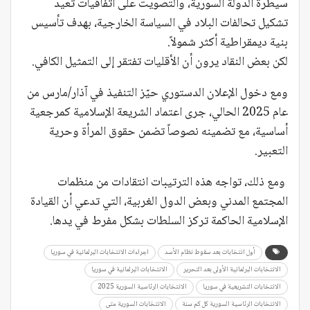
سيطرة الدولة السورية، والتصويت على اتفاقيات تعيد
تشكيل تحالفات البلاد في السياسة الخارجية، بهدف تأسيس
بنية ديمقراطية أكثر شمولاً.
لكن بعض النقاد يرون أن الأقليات تفتقر إلى التمثيل الكافي.
ومع دخول الإعلان الدستوري حيّز التنفيذ في آذار/مارس من
عام 2025 الحالي، جرى اعتماد الشريعة الإسلامية كمرجعية
أساسية، مع تضمينه نصوصاً تضمن حقوق المرأة وحرية
التعبير.
ومع ذلك، تواجه هذه الترتيبات انتقادات من منظمات
المجتمع المدني وبعض الدول الغربية، التي تدعي أن القيادة
الإسلامية الحاكمة تركز السلطات بشكل مفرط في يدها.
أول انتخابات بعد سقوط نظام الأسد
اجراءات الانتخابات البرلمانية في سوريا
الانتخابات البرلمانية الأولى بعد التحرير
الانتخابات البرلمانية في سوريا
الانتخابات التشريعية في سوريا
الانتخابات الرئاسية السورية 2025
الانتخابات الرئاسية السورية كل كم سنة
الانتخابات السورية متى