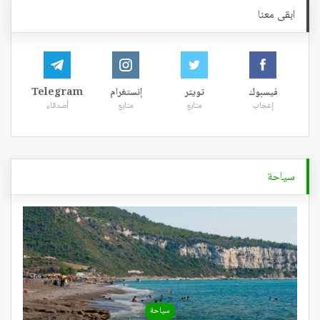
ابقى معنا
فيسبوك
تويتر
إنستغرام
Telegram
إعجاب
متابع
متابع
أصدقاء
سياحة
سياحة