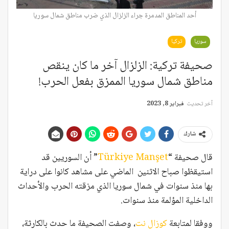
أحد المناطق المدمرة جراء الزلزال الذي ضرب مناطق شمال سوريا
سوريا
تركيا
صحيفة تركية: الزلزال آخر ما كان ينقص
مناطق شمال سوريا الممزق بفعل الحرب!
آخر تحديث
فبراير 8, 2023
شارك
قال صحيفة “
Türkiye Manşet
” أن السوريين قد
استيقظوا صباح الاثنين الماضي على مشاهد كانوا على دراية
بها منذ سنوات في شمال سوريا الذي مزقته الحرب والأحداث
الداخلية المؤلمة منذ سنوات.
ووفقا لمتابعة
كوزال نت
، وصفت الصحيفة ما حدث بالكارثة،