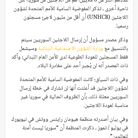
عددهم أكثر من 6 ملايين؛ هم من اللاجئين من سوريا؛ لكن
ناحية أخرى ، تذكر المفوضية السامية للأمم المتحدة لشؤون
اللاجئين (UNHCR) أن أقل من مليون لاجئ مسجلون
رسميا.
وذكر مصدر مسؤول أن إرسال اللاجئين السوريين سيتم
بالتنسيق مع
وزارة الشؤون الاجتماعية اللبنانية
وسيشمل
فقط المسجلين للعودة الطوعية لدى الأمن العام اللبناني؛ وأكد
ذات المصدر أنه لن يُجبر أحد على مغادرة البلاد.
وفي ذات السياق؛ كانت المفوضية السامية للأمم المتحدة
لشؤون اللاجئين قد أعلنت أنها لن تشارك في خطة إرسال
السوريين معللة ذلك، بأن الظروف الحالية في سوريا غير
مناسبة لعودة اللاجئين.
وفي بيان أصدرته منظمة هيومان رايتس ووتش في نيويورك
في يوليو / تموز ، ذكرت المنظمة أن “سوريا ليست آمنة
للعائدين”.