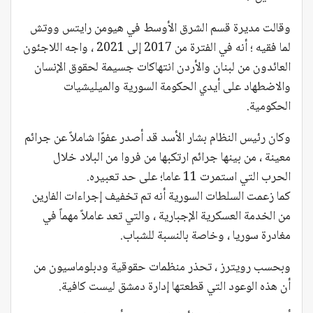
وقالت مديرة قسم الشرق الأوسط في هيومن رايتس ووتش
لما فقيه ؛ أنه في الفترة من 2017 إلى 2021 ، واجه اللاجئون
العائدون من لبنان والأردن انتهاكات جسيمة لحقوق الإنسان
والاضطهاد على أيدي الحكومة السورية والميليشيات
الحكومية.
وكان رئيس النظام بشار الأسد قد أصدر عفوًا شاملاً عن جرائم
معينة ، من بينها جرائم ارتكبها من فروا من البلاد خلال
الحرب التي استمرت 11 عاما؛ على حد تعبيره.
كما زعمت السلطات السورية أنه تم تخفيف إجراءات الفارين
من الخدمة العسكرية الإجبارية ، والتي تعد عاملاً مهماً في
مغادرة سوريا ، وخاصة بالنسبة للشباب.
وبحسب رويترز ، تحذر منظمات حقوقية ودبلوماسيون من
أن هذه الوعود التي قطعتها إدارة دمشق ليست كافية.