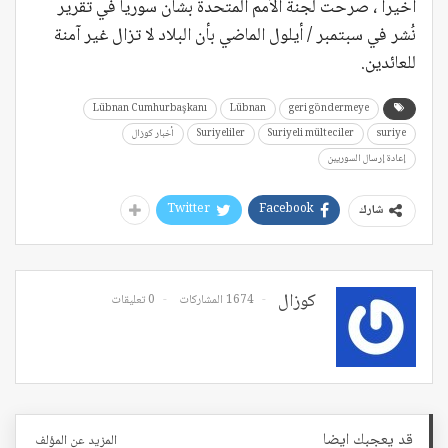
أخيرا ، صرحت لجنة الأمم المتحدة بشأن سوريا في تقرير
نُشر في سبتمبر / أيلول الماضي بأن البلاد لا تزال غير آمنة
للعائدين.
Lübnan Cumhurbaşkanı
Lübnan
geri göndermeye
suriye
Suriyeli mülteciler
Suriyeliler
أخبار كوزال
إعادة إرسال السوريين
Twitter
Facebook
شارك
كوزال
1674 المشاركات
0 تعليقات
قد يعجبك ايضا
المزيد عن المؤلف