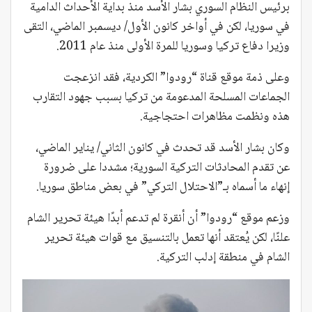
برئيس النظام السوري بشار الأسد منذ بداية الأحداث الدامية
في سوريا، لكن في أواخر كانون الأول/ ديسمبر الماضي، التقى
وزيرا دفاع تركيا وسوريا للمرة الأولى منذ عام 2011.
وعلى ذمة موقع قناة “رودوا” الكردية، فقد انزعجت
الجماعات المسلحة المدعومة من تركيا بسبب جهود التقارب
هذه ونظمت مظاهرات احتجاجية.
وكان بشار الأسد قد تحدث في كانون الثاني/ يناير الماضي،
عن تقدم المحادثات التركية السورية؛ مشددا على ضرورة
إنهاء ما أسماه بـ”الاحتلال التركي” في بعض مناطق سوريا.
وزعم موقع “رودوا” أن أنقرة لم تدعم أبدًا هيئة تحرير الشام
علنًا، لكن يُعتقد أنها تعمل بالتنسيق مع قوات هيئة تحرير
الشام في منطقة إدلب التركية.