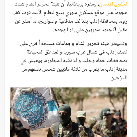
لحقوق الإنسان
، ومقره بريطانيا، أن هيئة تحرير الشام شنت
هجوماً على موقع عسكري سوري يتبع لنظام الأسد قرب كفر
روما بمحافظة إدلب بقذائف مدفعية وصواريخ، ما أسفر عن
مقتل 8 جنود سوريين على إثر الهجوم.
وتسيطر هيئة تحرير الشام وجماعات مسلحة أخرى على
نصف إدلب في شمال غرب سوريا والمناطق المحيطة
بمحافظات حماة وحلب واللاذقية المجاورة، ويعيش في
مدينة إدلب ما يقرب من ثلاثة ملايين شخص نصفهم من
النازحين.