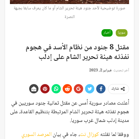
صورة توضيحية لأحد جنود هيئة تحرير الشام أو ما كان يعرف سابقا بجبهة
النصرة
سوريا
أخبار
مقتل 8 جنود من نظام الأسد في هجوم
نفذته هيئة تحرير الشام على إدلب
آخر تحديث
فبراير 2, 2023
شارك
أعلنت مصادر سورية أمس عن مقتل ثمانية جنود سوريين في
هجوم نفذته هيئة تحرير الشام المرتبطة بتنظيم القاعدة، على
مدينة إدلب شمال غرب سوريا.
ووفقا لما نقلته
كوزال نت
، جاء في بيان
المرصد السوري