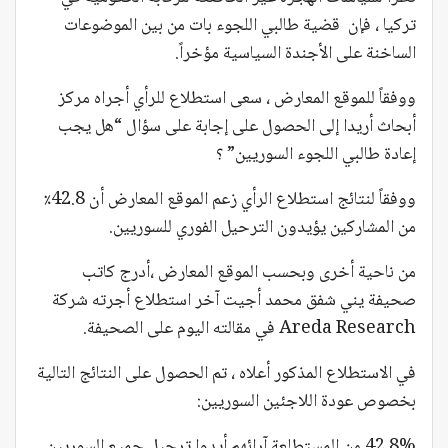
تركيا ، فإن قضية طالبي اللجوء بات من بين الموضوعات
الساخنة على الأجندة السياسية مؤخراً.
ووفقاً للموقع المعارض ، سعى استطلاع للرأي أجراه مركز
أبحاث أريدا إلى الحصول على إجابة على سؤال “هل يجب
إعادة طالبي اللجوء السوريين” ؟
ووفقاً لنتائج استطلاع الرأي زعم الموقع المعارض أن 42.8٪
من المشاركين يؤيدون الترحيل الفوري للسوريين.
من ناحية أخرى وبحسب الموقع المعارض ،أدرج كاتب
صحيفة يني شفق محمد أجيت آخر استطلاع أجرته شركة
Areda Research في مقالته اليوم على الصحيفة.
في الاستطلاع المذكور أعلاه ، تم الحصول على النتائج التالية
بخصوص عودة اللاجئين السوريين:
42.8% من المستطلعة آرائهم أيدوا ترحيل جميع السوريين