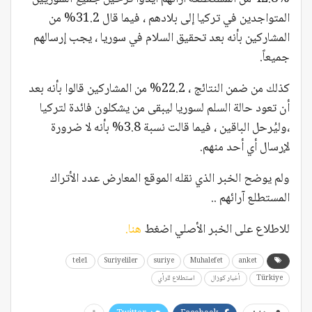
المتواجدين في تركيا إلى بلادهم ، فيما قال 31.2% من
المشاركين بأنه بعد تحقيق السلام في سوريا ، يجب إرسالهم
جميعاً.
كذلك من ضمن النتائج ، 22.2% من المشاركين قالوا بأنه بعد
أن تعود حالة السلم لسوريا ليبقى من يشكلون فائدة لتركيا
،وليُرحل الباقين ، فيما قالت نسبة 3.8% بأنه لا ضرورة
لإرسال أي أحد منهم.
ولم يوضح الخبر الذي نقله الموقع المعارض عدد الأتراك
المستطلع آرائهم ..
للاطلاع على الخبر الأصلي اضغط
هنا.
tele1
Suriyeliler
suriye
Muhalefet
anket
Türkiye
أخبار كوزال
استطلاع للرأي