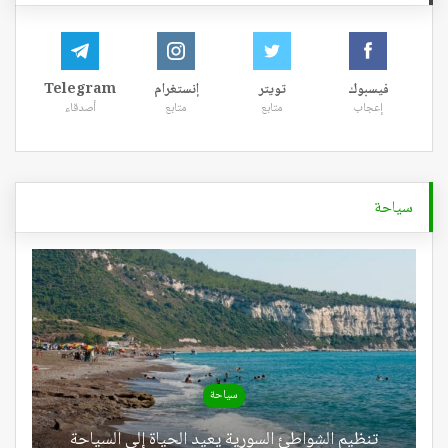
فيسبوك
تويتر
إنستغرام
Telegram
إعجاب
متابع
متابع
أصدقاء
سياحة
سياحة
تنظيم الشواطئ السورية يعيد الحياة إلى السياحة