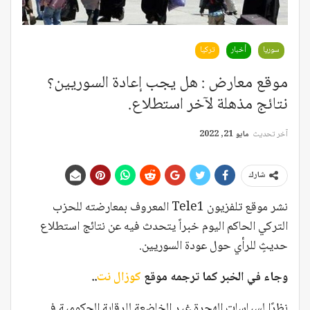
سوريا
أخبار
تركيا
موقع معارض : هل يجب إعادة السوريين؟
نتائج مذهلة لآخر استطلاع.
آخر تحديث
مايو 21, 2022
شارك
نشر موقع تلفزيون Tele1 المعروف بمعارضته للحزب
التركي الحاكم اليوم خبراً يتحدث فيه عن نتائج استطلاع
حديثٍ للرأي حول عودة السوريين.
وجاء في الخبر كما ترجمه موقع
كوزال نت
..
نظرًا لسياسات الهجرة غير الخاضعة للرقابة الحكومية في