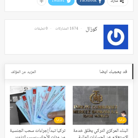
Twitter
Facebook
شارك
كوزال
1674 المشاركات
0 تعليقات
قد يعجبك ايضا
المزيد عن المؤلف
تركيا
تركيا
البنك المركزي التركي يطلق خدمة
تركيا تبدأ إجراءات سحب الجنسية
الاستعلام عن الحسابات المالية
من مئات الأجانب بسبب التزوير