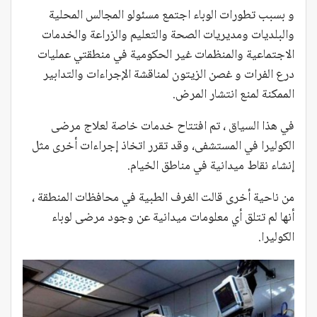
و بسبب تطورات الوباء اجتمع مسئولو المجالس المحلية
والبلديات ومديريات الصحة والتعليم والزراعة والخدمات
الاجتماعية والمنظمات غير الحكومية في منطقتي عمليات
درع الفرات و غصن الزيتون لمناقشة الإجراءات والتدابير
الممكنة لمنع انتشار المرض.
في هذا السياق ، تم افتتاح خدمات خاصة لعلاج مرضى
الكوليرا في المستشفى، وقد تقرر اتخاذ إجراءات أخرى مثل
إنشاء نقاط ميدانية في مناطق الخيام.
من ناحية أخرى قالت الغرف الطبية في محافظات المنطقة ،
أنها لم تتلق أي معلومات ميدانية عن وجود مرضى لوباء
الكوليرا.