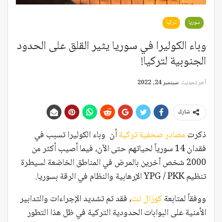
سوريا
تركيا
وباء الكوليرا في سوريا يثير القلق على الحدود
الجنوبية لتركيا!
آخر تحديث
سبتمبر 24, 2022
شارك
ذكرت
مصادر صحفية تركية
أن وباء الكوليرا تسبب في
فقدان 14 سورياً لحياتهم حتى الآن، فيما أصيب أكثر من
2000 شخص آخرين بالمرض في المناطق الخاضعة لسيطرة
تنظيم YPG / PKK الإرهابية والنظام في الرقة بسوريا.
ووفقاً لمتابعة
كوزال نت
، فقد تم تشديد الإجراءات والتدابير
الأمنية على البوابات الحدودية التركية في ظل هذا التطور