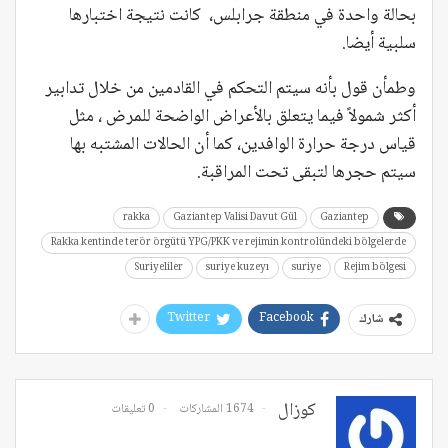
بحالة واحدة في منطقة جرابلس، كانت نتيجة اختبارها
سلبية أيضا.
وطمأن قول بأنه سيتم التحكم في القادمين من خلال تدابير
أكثر شمولاً فيما يتعلق بالأعراض الواضحة للمرض ، مثل
قياس درجة حرارة الوافدين، كما أن الحالات المشتبه بها
سيتم حجرها لتبقى تحت المراقبة.
rakka
Gaziantep Valisi Davut Gül
Gaziantep
Rakka kentinde terör örgütü YPG/PKK ve rejimin kontrolündeki bölgelerde
Suriyeliler
suriye kuzeyı
suriye
Rejim bölgesi
Twitter
Facebook
شارك
كوزال
1674 المشاركات
0 تعليقات