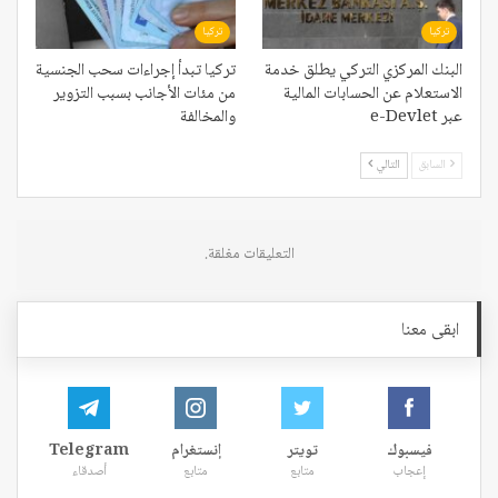
تركيا
تركيا
البنك المركزي التركي يطلق خدمة
تركيا تبدأ إجراءات سحب الجنسية
الاستعلام عن الحسابات المالية
من مئات الأجانب بسبب التزوير
عبر e-Devlet
والمخالفة
السابق
التالي
التعليقات مغلقة.
ابقى معنا
فيسبوك
تويتر
إنستغرام
Telegram
إعجاب
متابع
متابع
أصدقاء