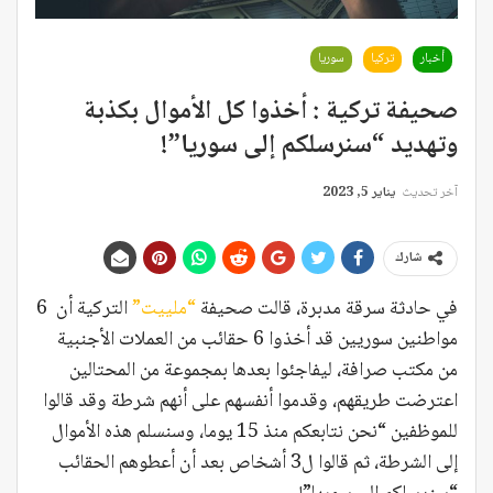
أخبار
تركيا
سوريا
صحيفة تركية : أخذوا كل الأموال بكذبة
وتهديد “سنرسلكم إلى سوريا”!
آخر تحديث
يناير 5, 2023
شارك
في حادثة سرقة مدبرة، قالت صحيفة
“ملييت”
التركية أن 6
مواطنين سوريين قد أخذوا 6 حقائب من العملات الأجنبية
من مكتب صرافة، ليفاجئوا بعدها بمجموعة من المحتالين
اعترضت طريقهم، وقدموا أنفسهم على أنهم شرطة وقد قالوا
للموظفين “نحن نتابعكم منذ 15 يوما، وسنسلم هذه الأموال
إلى الشرطة، ثم قالوا ل3 أشخاص بعد أن أعطوهم الحقائب