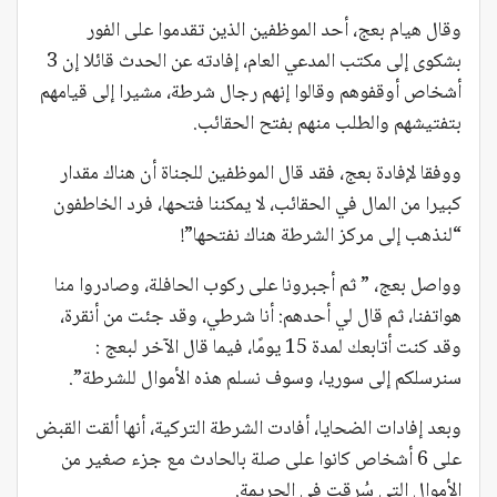
وقال هيام بعج، أحد الموظفين الذين تقدموا على الفور
بشكوى إلى مكتب المدعي العام، إفادته عن الحدث قائلا إن 3
أشخاص أوقفوهم وقالوا إنهم رجال شرطة، مشيرا إلى قيامهم
بتفتيشهم والطلب منهم بفتح الحقائب.
ووفقا لإفادة بعج، فقد قال الموظفين للجناة أن هناك مقدار
كبيرا من المال في الحقائب، لا يمكننا فتحها، فرد الخاطفون
“لنذهب إلى مركز الشرطة هناك نفتحها”!
وواصل بعج، ” ثم أجبرونا على ركوب الحافلة، وصادروا منا
هواتفنا، ثم قال لي أحدهم: أنا شرطي، وقد جئت من أنقرة،
وقد كنت أتابعك لمدة 15 يومًا، فيما قال الآخر لبعج :
سنرسلكم إلى سوريا، وسوف نسلم هذه الأموال للشرطة”.
وبعد إفادات الضحايا، أفادت الشرطة التركية، أنها ألقت القبض
على 6 أشخاص كانوا على صلة بالحادث مع جزء صغير من
الأموال التي سُرقت في الجريمة.