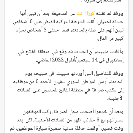
“سنرسلكم إلى سوريا”!
ووفقا لما نقلته
كوزال نت
عن الصحيفة، بعد أن تبين أنها
حادثة احتيال، ألقت الشرطة التركية القبض على 6 أشخاص
تبين أنهم على صلة بالحادث، فيما اختفى 3 أشخاص بجزء
كبير من المال.
وأفادت ملييت، أن الحادث قد وقع في منطقة الفاتح في
إسطنبول في 14 سبتمبر/أيلول 2022 الماضي.
ووفقا للتفاصيل التي أوردتها ملييت، في صبيحة يوم
الحادث، أرسل المواطن السوري سفيان الأحمد 6 من موظفيه
إلى مكتب صرافة في منطقة الفاتح للحصول على العملات
الأجنبية.
وبعد أن خدعوا أصحاب محل الصرافة، ركب الموظفون
سياراتهم مع 6 حقائب ظهر من العملات الأجنبية، لكن بعد
وقت قصير، أوقفت حافلة مدنية صغيرة سيارة الموظفين، ثم