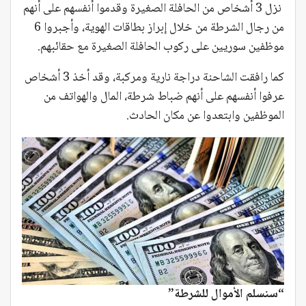
نزل 3 أشخاص من الحافلة الصغيرة وقدموا أنفسهم على أنهم
من رجال الشرطة من خلال إبراز بطاقات الهوية، وأجبروا 6
موظفين سوريين على ركوب الحافلة الصغيرة مع حقائبهم.
كما رافقت الشاحنة دراجة نارية ومركبة، وقد أخذ 3 أشخاص
عرفوا أنفسهم على أنهم ضباط شرطة، المال والهواتف من
الموظفين وابتعدوا عن مكان الحادث.
“سنسلم الأموال للشرطة”