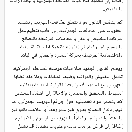
إضافة إلى تحديد صلاحيات الضابطة الجمركية وآليات الرقابة
والتفتيش.
كما يتضمن القانون مواد تتعلق بمكافحة التهريب وتشديد
العقوبات على المخالفات الجمركية، إلى جانب تنظيم عمل
شركات التخليص والنقل والمعاملات المرتبطة بالبضائع
والرسوم الجمركية، في إطار إعادة هيكلة البيئة القانونية
والاقتصادية المرتبطة بحركة التجارة والمعابر في البلاد.
ويمنح القانون الجديد صلاحيات موسعة للضابطة الجمركية،
تشمل التفتيش والمراقبة وضبط المخالفات وملاحقة قضايا
التهريب، مع تحديد الإجراءات القانونية المتعلقة بتنظيم
الضبوط والتحقيق والمصادرة والإحالة إلى القضاء المختص.
كما يتضمن مواد تفصيلية حول جرائم التهريب الجمركي، بما
فيها إدخال البضائع بطرق غير مشروعة، أو التلاعب بالفواتير
والمنشأ والقيم الجمركية، أو التهرب من الرسوم والضرائب،
إضافة إلى فرض غرامات مالية وعقوبات مشددة قد تشمل