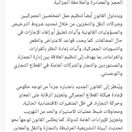
الحجز والمصادرة والملاحقة الجزائية.
ويتناول القانون أيضاً تنظيم عمل المخلصين الجمركيين
وشركات النقل والتخزين، من خلال تحديد شروط الترخيص
والمسؤوليات القانونية وآليات تعليق أو إلغاء الإجازات في
حال المخالفات. كما يحدد قواعد الاعتراض والطعن
والتسويات الجمركية، وآليات إعادة النظر بالقرارات
والغرامات، بما يهدف إلى تنظيم العلاقة بين إدارة الجمارك
والمستوردين والتجار والشركات العاملة في القطاع التجاري
واللوجستي.
ويُنظر إلى القانون الجديد باعتباره جزءاً من توجه حكومي
لإعادة هيكلة القطاع الجمركي وتعزيز الرقابة على المعابر
وحركة التجارة، في ظل المتغيرات الاقتصادية الحالية،
ومحاولات ضبط عمليات الاستيراد والحد من التهريب
وتعزيز الإيرادات العامة للدولة. كما يعكس القانون توجهاً نحو
تحديث البيئة التشريعية المرتبطة بالتجارة والنقل والمعابر،