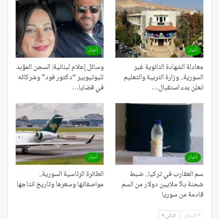
أخبار
أخبار
معادلة الشهادة الثانوية غير
وسائل إعلام لبنانية: السجن المؤبد
السورية.. وزارة التربية والتعليم
لليوتيوبير “دكتور فود” وشركائه
تعلن بدء استقبال…
في قضايا…
أخبار
أخبار
سم العقارب في تركيا.. ضبط
الطائرة الرئاسية السورية..
شحنة بـ5 ملايين دولار من السم
مواصفاتها وسعرها وتاريخ انتاجها
قادمة من سوريا
السابق
التالي